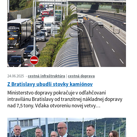
24.06.2025
cestná infraštruktúra
cestná doprava
Z Bratislavy ubudli stovky kamiónov
Ministerstvo dopravy pokračuje v odľahčovaní
intravilánu Bratislavy od tranzitnej nákladnej dopravy
nad 7,5 tony. Vďaka otvoreniu novej vetvy…