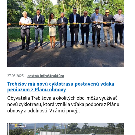
27.06.2025
cestná infraštruktúra
Trebišov má novú cyklotrasu postavenú vďaka
peniazom z Plánu obnovy
​​​​​​​Obyvatelia Trebišova a okolitých obcí môžu využívať
novú cyklotrasu, ktorá vznikla vďaka podpore z Plánu
obnovy a odolnosti. V rámci prvej…