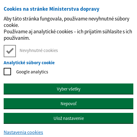
Cookies na stránke Ministerstva dopravy
Preskočiť na hlavný obsah
Aby táto stránka fungovala, používame nevyhnutné súbory
cookie.
Používame aj analytické cookies – ich prijatím súhlasíte s ich
používaním.
Nevyhnutné cookies
Analytické súbory cookie
Google analytics
Vyber všetky
Nepovoľ
Ulož nastavenie
Nastavenia cookies