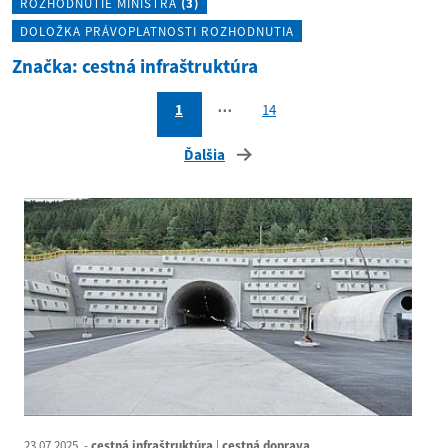
ROZHODNUTIE MINISTRA
(3)
DOLOŽKA PRÁVOPLATNOSTI ROZHODNUTIA
Značka: cestná infraštruktúra
1
⋯
14
Ďalšia
23.07.2025
cestná infraštruktúra
cestná doprava