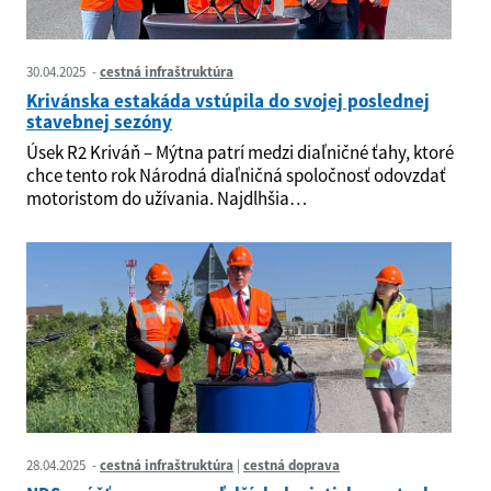
30.04.2025
cestná infraštruktúra
Krivánska estakáda vstúpila do svojej poslednej
stavebnej sezóny
Úsek R2 Kriváň – Mýtna patrí medzi diaľničné ťahy, ktoré
chce tento rok Národná diaľničná spoločnosť odovzdať
motoristom do užívania. Najdlhšia…
28.04.2025
cestná infraštruktúra
cestná doprava