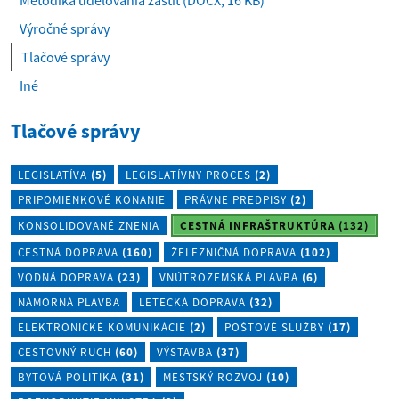
Metodika udeľovania záštit
(DOCX, 16 KB)
Výročné správy
(
Tlačové správy
a
Iné
k
t
Tlačové správy
u
á
l
LEGISLATÍVA
(5)
LEGISLATÍVNY PROCES
(2)
n
PRIPOMIENKOVÉ KONANIE
PRÁVNE PREDPISY
(2)
e
KONSOLIDOVANÉ ZNENIA
CESTNÁ INFRAŠTRUKTÚRA
(132)
)
CESTNÁ DOPRAVA
(160)
ŽELEZNIČNÁ DOPRAVA
(102)
VODNÁ DOPRAVA
(23)
VNÚTROZEMSKÁ PLAVBA
(6)
NÁMORNÁ PLAVBA
LETECKÁ DOPRAVA
(32)
ELEKTRONICKÉ KOMUNIKÁCIE
(2)
POŠTOVÉ SLUŽBY
(17)
CESTOVNÝ RUCH
(60)
VÝSTAVBA
(37)
BYTOVÁ POLITIKA
(31)
MESTSKÝ ROZVOJ
(10)