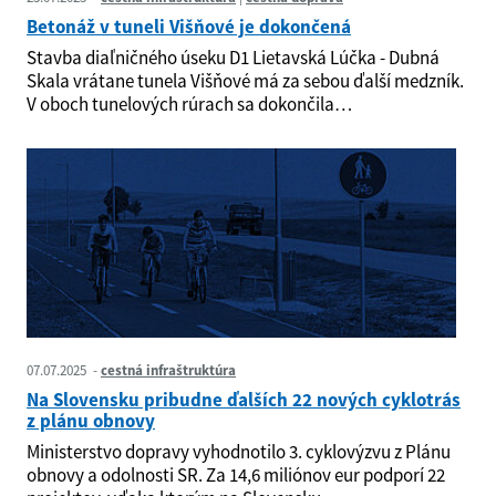
Betonáž v tuneli Višňové je dokončená
Stavba diaľničného úseku D1 Lietavská Lúčka - Dubná
Skala vrátane tunela Višňové má za sebou ďalší medzník.
V oboch tunelových rúrach sa dokončila…
07.07.2025
cestná infraštruktúra
Na Slovensku pribudne ďalších 22 nových cyklotrás
z plánu obnovy
Ministerstvo dopravy vyhodnotilo 3. cyklovýzvu z Plánu
obnovy a odolnosti SR. Za 14,6 miliónov eur podporí 22