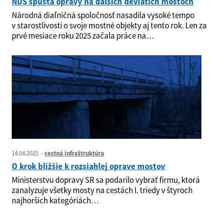
NDS spúšťa opravy na ďalších deviatich mostoch
Národná diaľničná spoločnosť nasadila vysoké tempo
v starostlivosti o svoje mostné objekty aj tento rok. Len za
prvé mesiace roku 2025 začala práce na…
14.04.2025
cestná infraštruktúra
O krok bližšie k rozsiahlej oprave mostov
Ministerstvu dopravy SR sa podarilo vybrať firmu, ktorá
zanalyzuje všetky mosty na cestách I. triedy v štyroch
najhorších kategóriách…