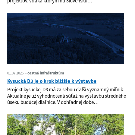
projektov, vďaka ktorým na Slovensku…
01.07.2025
cestná infraštruktúra
Kysucká D3 je o krok bližšie k výstavbe
Projekt kysuckej D3 má za sebou ďalší významný míľnik.
Aktuálne je už vyhodnotená súťaž na výstavbu stredného
úseku budúcej diaľnice. V dohľadnej dobe…