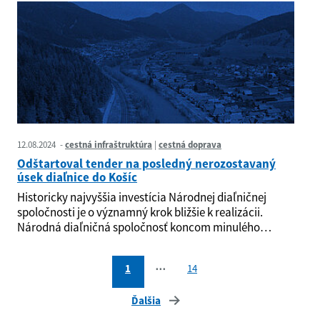
12.08.2024
cestná infraštruktúra
cestná doprava
Odštartoval tender na posledný nerozostavaný
úsek diaľnice do Košíc
Historicky najvyššia investícia Národnej diaľničnej
spoločnosti je o významný krok bližšie k realizácii.
Národná diaľničná spoločnosť koncom minulého…
1
⋯
14
Ďalšia