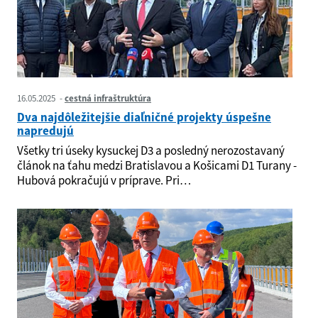
16.05.2025
cestná infraštruktúra
Dva najdôležitejšie diaľničné projekty úspešne
napredujú
Všetky tri úseky kysuckej D3 a posledný nerozostavaný
článok na ťahu medzi Bratislavou a Košicami D1 Turany -
Hubová pokračujú v príprave. Pri…