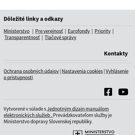
Dôležité linky a odkazy
Ministerstvo
|
Pre verejnosť
|
Eurofondy
|
Priority
|
Transparentnosť
|
Tlačové správy
Kontakty
Ochrana osobných údajov
|
Nastavenia cookies
|
Vyhlásenie
o prístupnosti
Vytvorené v súlade s
Jednotným dizajn manuálom
elektronických služieb .
Prevádzkovateľom služby je
Ministerstvo dopravy Slovenskej republiky.