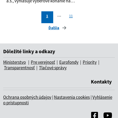
a.s., vyhlasuje výberové konanie na…
1
⋯
11
Ďalšia
Dôležité linky a odkazy
Ministerstvo
|
Pre verejnosť
|
Eurofondy
|
Priority
|
Transparentnosť
|
Tlačové správy
Kontakty
Ochrana osobných údajov
|
Nastavenia cookies
|
Vyhlásenie
o prístupnosti