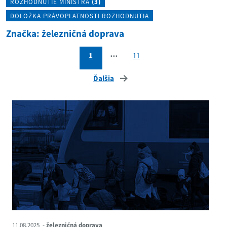
ROZHODNUTIE MINISTRA
(3)
DOLOŽKA PRÁVOPLATNOSTI ROZHODNUTIA
Značka: železničná doprava
1
⋯
11
Ďalšia
11.08.2025
železničná doprava