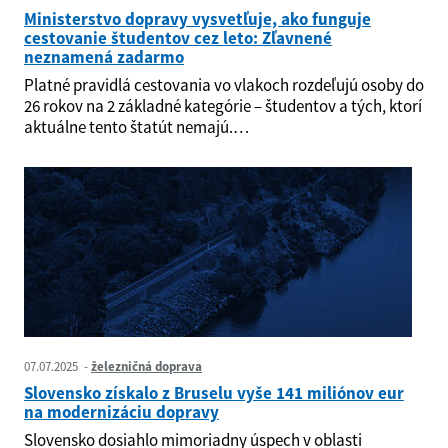
Ministerstvo dopravy vysvetľuje, ako funguje
cestovanie študentov cez leto: Zľavnené
neznamená zadarmo
Platné pravidlá cestovania vo vlakoch rozdeľujú osoby do
26 rokov na 2 základné kategórie – študentov a tých, ktorí
aktuálne tento štatút nemajú.…
07.07.2025
železničná doprava
Slovensko získalo z Bruselu vyše 141 miliónov eur
na modernizáciu dopravy
Slovensko dosiahlo mimoriadny úspech v oblasti