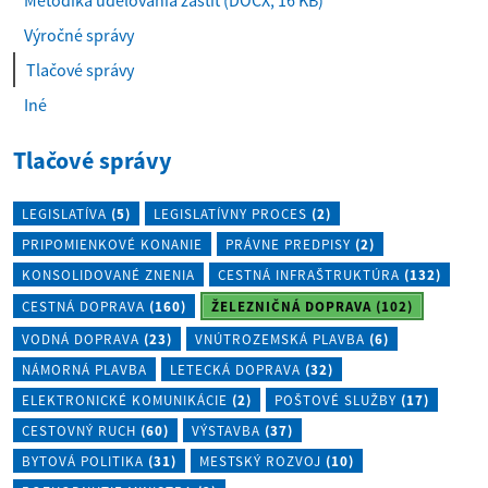
Metodika udeľovania záštit
(DOCX, 16 KB)
Výročné správy
(
Tlačové správy
a
Iné
k
t
Tlačové správy
u
á
l
LEGISLATÍVA
(5)
LEGISLATÍVNY PROCES
(2)
n
PRIPOMIENKOVÉ KONANIE
PRÁVNE PREDPISY
(2)
e
KONSOLIDOVANÉ ZNENIA
CESTNÁ INFRAŠTRUKTÚRA
(132)
)
CESTNÁ DOPRAVA
(160)
ŽELEZNIČNÁ DOPRAVA
(102)
VODNÁ DOPRAVA
(23)
VNÚTROZEMSKÁ PLAVBA
(6)
NÁMORNÁ PLAVBA
LETECKÁ DOPRAVA
(32)
ELEKTRONICKÉ KOMUNIKÁCIE
(2)
POŠTOVÉ SLUŽBY
(17)
CESTOVNÝ RUCH
(60)
VÝSTAVBA
(37)
BYTOVÁ POLITIKA
(31)
MESTSKÝ ROZVOJ
(10)