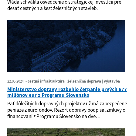
​​​​​​Vláda schválila osvedčenie o strategickej investícii pre
desať cestných a šesť železničných stavieb.
22.05.2024
cestná infraštruktúra
železničná doprava
výstavba
Ministerstvo dopravy rozbehlo čerpanie prvých 677
miliónov eur z Programu Slovensko
Päť dôležitých dopravných projektov už má zabezpečené
peniaze z eurofondov. Rezort dopravy podpísal zmluvy o
financovaní z Programu Slovensko na dve…