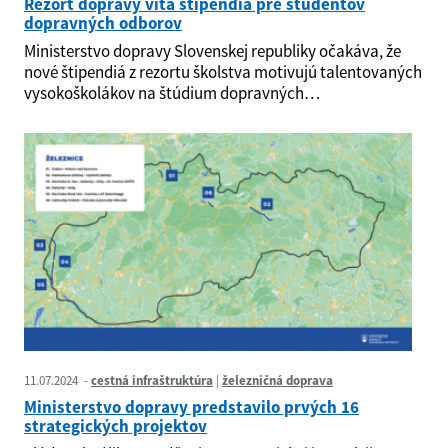
Rezort dopravy víta štipendiá pre študentov
dopravných odborov
Ministerstvo dopravy Slovenskej republiky očakáva, že
nové štipendiá z rezortu školstva motivujú talentovaných
vysokoškolákov na štúdium dopravných…
11.07.2024
cestná infraštruktúra
železničná doprava
Ministerstvo dopravy predstavilo prvých 16
strategických projektov