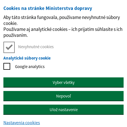
Cookies na stránke Ministerstva dopravy
Preskočiť na hlavný obsah
Aby táto stránka fungovala, používame nevyhnutné súbory
cookie.
Používame aj analytické cookies – ich prijatím súhlasíte s ich
používaním.
Nevyhnutné cookies
Analytické súbory cookie
Google analytics
Vyber všetky
Nepovoľ
Ulož nastavenie
Nastavenia cookies