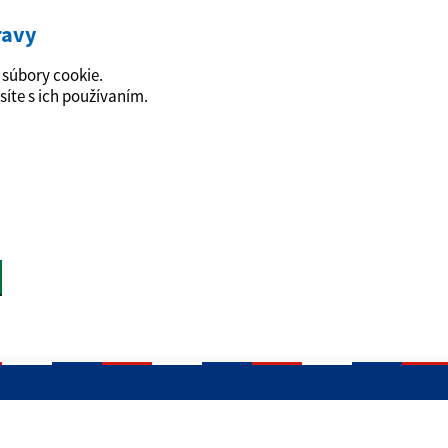
ravy
súbory cookie.
síte s ich používaním.