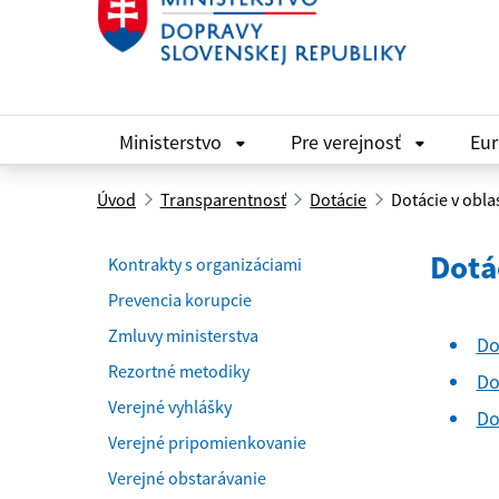
Ministerstvo
Pre verejnosť
Eu
Úvod
Transparentnosť
Dotácie
Dotácie v oblas
Dotác
Kontrakty s organizáciami
Prevencia korupcie
Zmluvy ministerstva
Do
Rezortné metodiky
Do
Verejné vyhlášky
Do
Verejné pripomienkovanie
Verejné obstarávanie