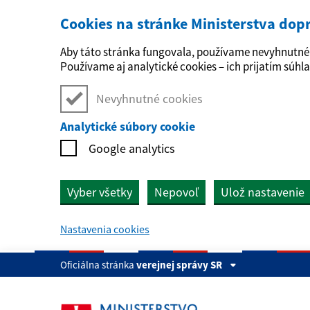
Cookies na stránke Ministerstva dop
Preskočiť na hlavný obsah
Aby táto stránka fungovala, používame nevyhnutné 
Používame aj analytické cookies – ich prijatím súhla
Nevyhnutné cookies
Analytické súbory cookie
Google analytics
Vyber všetky
Nepovoľ
Ulož nastavenie
Nastavenia cookies
Oficiálna stránka
verejnej správy SR