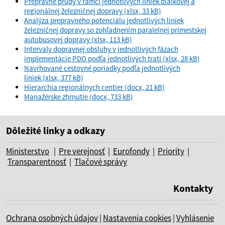
Prepravné prúdy v rámci jednotlivých liniek diaľkovej a
regionálnej železničnej dopravy (xlsx, 33 kB)
Analýza prepravného potenciálu jednotlivých liniek
železničnej dopravy so zohľadnením paralelnej prímestskej
autobusovej dopravy (xlsx, 113 kB)
Intervaly dopravnej obsluhy v jednotlivých fázach
implementácie PDO podľa jednotlivých tratí (xlsx, 28 kB)
Navrhované cestovné poriadky podľa jednotlivých
liniek (xlsx, 377 kB)
Hierarchia regionálnych centier (docx, 21 kB)
Manažérske zhrnutie (docx, 733 kB)
Dôležité linky a odkazy
Ministerstvo
|
Pre verejnosť
|
Eurofondy
|
Priority
|
Transparentnosť
|
Tlačové správy
Kontakty
Ochrana osobných údajov
|
Nastavenia cookies
|
Vyhlásenie