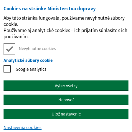
Cookies na stránke Ministerstva dopravy
Preskočiť na hlavný obsah
Aby táto stránka fungovala, používame nevyhnutné súbory
cookie.
Používame aj analytické cookies – ich prijatím súhlasíte s ich
používaním.
Nevyhnutné cookies
Analytické súbory cookie
Google analytics
Vyber všetky
Nepovoľ
Ulož nastavenie
Nastavenia cookies