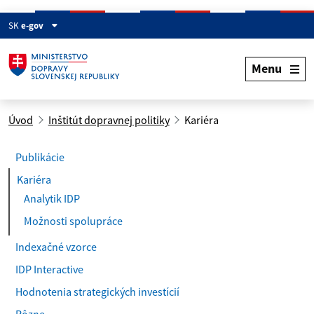
SK
e-gov
Menu
Úvod
Inštitút dopravnej politiky
Kariéra
Publikácie
(
Kariéra
a
Analytik IDP
k
Možnosti spolupráce
t
u
Indexačné vzorce
á
IDP Interactive
l
n
Hodnotenia strategických investícií
e