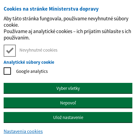
Cookies na stránke Ministerstva dopravy
Preskočiť na hlavný obsah
Aby táto stránka fungovala, používame nevyhnutné súbory
cookie.
Používame aj analytické cookies – ich prijatím súhlasíte s ich
používaním.
Nevyhnutné cookies
Analytické súbory cookie
Google analytics
Vyber všetky
Nepovoľ
Ulož nastavenie
Nastavenia cookies