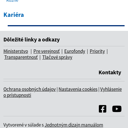
Rôzne
)
Kariéra
Analytik IDP
Možnosti spolupráce
Dôležité linky a odkazy
Ministerstvo
|
Pre verejnosť
|
Eurofondy
|
Priority
|
Transparentnosť
|
Tlačové správy
Kontakty
Ochrana osobných údajov
|
Nastavenia cookies
|
Vyhlásenie
o prístupnosti
Vytvorené v súlade s
Jednotným dizajn manuálom