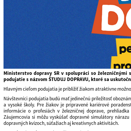
Ministerstvo dopravy SR v spolupráci so železničnými
podujatie s názvom ŠTUDUJ DOPRAVU, ktoré sa uskutoční 
Hlavným cieľom podujatia je priblížiť žiakom atraktívne možn
Návštevníci podujatia budú mať jedinečnú príležitosť oboznám
a vysoké školy. Pre žiakov je pripravené kariérové porade
informácie o profesiách v železničnej doprave, prehliad
Záujemcovia si môžu vyskúšať dopravné simulátory nárazu a 
dopravných kvízoch, súťažiach aj kreatívnych aktivitách.