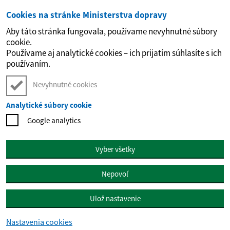
Cookies na stránke Ministerstva dopravy
Preskočiť na hlavný obsah
Aby táto stránka fungovala, používame nevyhnutné súbory
cookie.
Používame aj analytické cookies – ich prijatím súhlasíte s ich
používaním.
Nevyhnutné cookies
Analytické súbory cookie
Google analytics
Vyber všetky
Nepovoľ
Ulož nastavenie
Nastavenia cookies