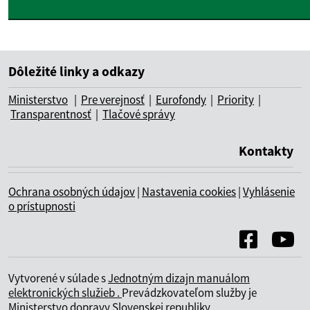
Dôležité linky a odkazy
Ministerstvo
|
Pre verejnosť
|
Eurofondy
|
Priority
|
Transparentnosť
|
Tlačové správy
Kontakty
Ochrana osobných údajov
|
Nastavenia cookies
|
Vyhlásenie
o prístupnosti
Vytvorené v súlade s
Jednotným dizajn manuálom
elektronických služieb .
Prevádzkovateľom služby je
Ministerstvo dopravy Slovenskej republiky.