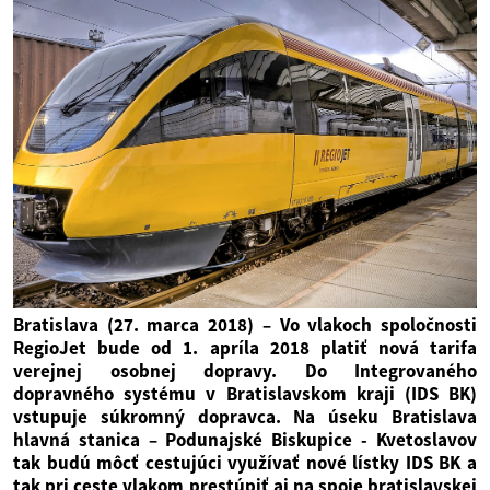
Bratislava (27. marca 2018) – Vo vlakoch spoločnosti
RegioJet bude od 1. apríla 2018 platiť nová tarifa
verejnej osobnej dopravy. Do Integrovaného
dopravného systému v Bratislavskom kraji (IDS BK)
vstupuje súkromný dopravca. Na úseku Bratislava
hlavná stanica – Podunajské Biskupice - Kvetoslavov
tak budú môcť cestujúci využívať nové lístky IDS BK a
tak pri ceste vlakom prestúpiť aj na spoje bratislavskej