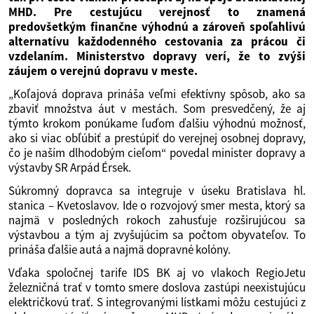
MHD. Pre cestujúcu verejnosť to znamená
predovšetkým finančne výhodnú a zároveň spoľahlivú
alternatívu každodenného cestovania za prácou či
vzdelaním. Ministerstvo dopravy verí, že to zvýši
záujem o verejnú dopravu v meste.
„Koľajová doprava prináša veľmi efektívny spôsob, ako sa
zbaviť množstva áut v mestách. Som presvedčený, že aj
týmto krokom ponúkame ľuďom ďalšiu výhodnú možnosť,
ako si viac obľúbiť a prestúpiť do verejnej osobnej dopravy,
čo je naším dlhodobým cieľom“ povedal minister dopravy a
výstavby SR Arpád Érsek.
Súkromný dopravca sa integruje v úseku Bratislava hl.
stanica – Kvetoslavov. Ide o rozvojový smer mesta, ktorý sa
najmä v posledných rokoch zahusťuje rozširujúcou sa
výstavbou a tým aj zvyšujúcim sa počtom obyvateľov. To
prináša ďalšie autá a najmä dopravné kolóny.
Vďaka spoločnej tarife IDS BK aj vo vlakoch RegioJetu
železničná trať v tomto smere doslova zastúpi neexistujúcu
električkovú trať. S integrovanými lístkami môžu cestujúci z