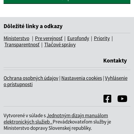
Dôležité linky a odkazy
Ministerstvo
|
Pre verejnosť
|
Eurofondy
|
Priority
|
Transparentnosť
|
Tlačové správy
Kontakty
Ochrana osobných údajov
|
Nastavenia cookies
|
Vyhlásenie
o prístupnosti
Vytvorené v súlade s
Jednotným dizajn manuálom
elektronických služieb .
Prevádzkovateľom služby je
Ministerstvo dopravy Slovenskej republiky.