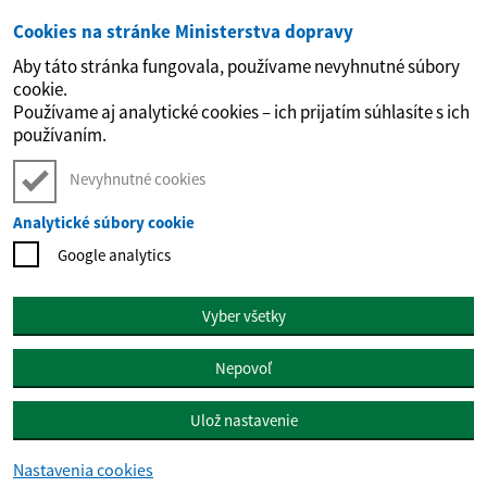
Cookies na stránke Ministerstva dopravy
Preskočiť na hlavný obsah
Aby táto stránka fungovala, používame nevyhnutné súbory
cookie.
Používame aj analytické cookies – ich prijatím súhlasíte s ich
používaním.
Nevyhnutné cookies
Analytické súbory cookie
Google analytics
Vyber všetky
Nepovoľ
Ulož nastavenie
Nastavenia cookies