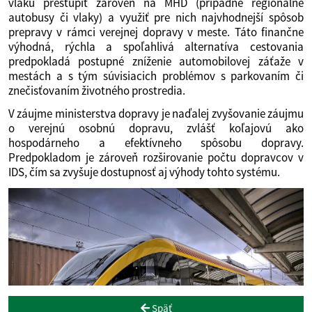
vlaku prestúpiť zároveň na MHD (prípadne regionálne
autobusy či vlaky) a využiť pre nich najvhodnejší spôsob
prepravy v rámci verejnej dopravy v meste. Táto finančne
výhodná, rýchla a spoľahlivá alternatíva cestovania
predpokladá postupné zníženie automobilovej záťaže v
mestách a s tým súvisiacich problémov s parkovaním či
znečisťovaním životného prostredia.
V záujme ministerstva dopravy je naďalej zvyšovanie záujmu
o verejnú osobnú dopravu, zvlášť koľajovú ako
hospodárneho a efektívneho spôsobu dopravy.
Predpokladom je zároveň rozširovanie počtu dopravcov v
IDS, čím sa zvyšuje dostupnosť aj výhody tohto systému.
Späť