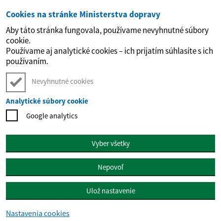
Cookies na stránke Ministerstva dopravy
Preskočiť na hlavný obsah
Aby táto stránka fungovala, používame nevyhnutné súbory
cookie.
Používame aj analytické cookies – ich prijatím súhlasíte s ich
používaním.
Nevyhnutné cookies
Analytické súbory cookie
Google analytics
Vyber všetky
Nepovoľ
Ulož nastavenie
Nastavenia cookies