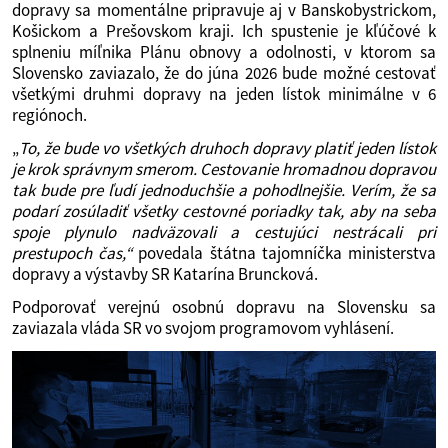
dopravy sa momentálne pripravuje aj v Banskobystrickom,
Košickom a Prešovskom kraji. Ich spustenie je kľúčové k
splneniu míľnika Plánu obnovy a odolnosti, v ktorom sa
Slovensko zaviazalo, že do júna 2026 bude možné cestovať
všetkými druhmi dopravy na jeden lístok minimálne v 6
regiónoch.
„
To, že bude vo všetkých druhoch dopravy platiť jeden lístok
je krok správnym smerom. Cestovanie hromadnou dopravou
tak bude pre ľudí jednoduchšie a pohodlnejšie. Verím, že sa
podarí zosúladiť všetky cestovné poriadky tak, aby na seba
spoje plynulo nadväzovali a cestujúci nestrácali pri
prestupoch čas,“
povedala štátna tajomníčka ministerstva
dopravy a výstavby SR Katarína Bruncková.
Podporovať verejnú osobnú dopravu na Slovensku sa
zaviazala vláda SR vo svojom programovom vyhlásení.