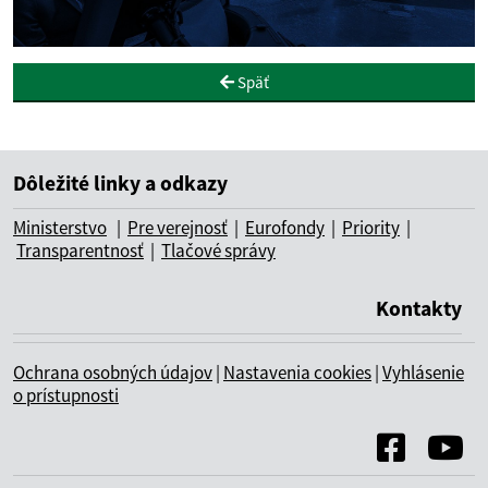
Späť
Dôležité linky a odkazy
Ministerstvo
|
Pre verejnosť
|
Eurofondy
|
Priority
|
Transparentnosť
|
Tlačové správy
Kontakty
Ochrana osobných údajov
|
Nastavenia cookies
|
Vyhlásenie
o prístupnosti