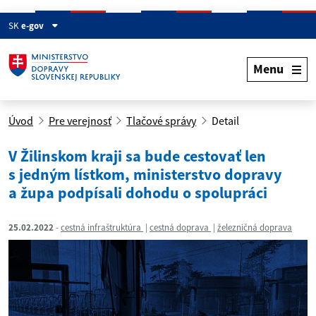
SK
e-gov
Menu
Úvod
Pre verejnosť
Tlačové správy
Detail
V Žilinskom kraji sa bude cestovať len
s jedným lístkom, ministerstvo dopravy
a župa podpísali dohodu o spolupráci
25.02.2022
cestná infraštruktúra
cestná doprava
železničná doprava