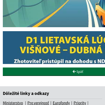
Späť
Dôležité linky a odkazy
Ministerstvo
|
Pre verejnosť
|
Eurofondy
|
Priority
|