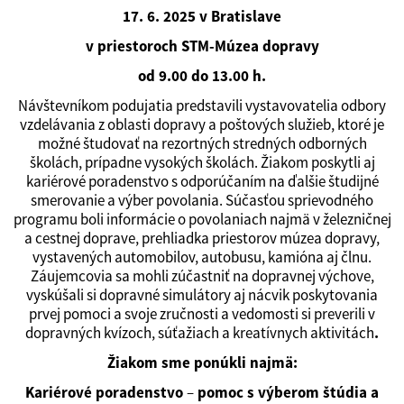
17. 6. 2025 v Bratislave
v priestoroch STM-Múzea dopravy
od 9.00 do 13.00 h.
Návštevníkom podujatia predstavili vystavovatelia odbory
vzdelávania z oblasti dopravy a poštových služieb, ktoré je
možné študovať na rezortných stredných odborných
školách, prípadne vysokých školách. Žiakom poskytli aj
kariérové poradenstvo s odporúčaním na ďalšie študijné
smerovanie a výber povolania. Súčasťou sprievodného
programu boli informácie o povolaniach najmä v železničnej
a cestnej doprave, prehliadka priestorov múzea dopravy,
vystavených automobilov, autobusu, kamióna aj člnu.
Záujemcovia sa mohli zúčastniť na dopravnej výchove,
vyskúšali si dopravné simulátory aj nácvik poskytovania
prvej pomoci a svoje zručnosti a vedomosti si preverili v
dopravných kvízoch, súťažiach a kreatívnych aktivitách
.
Žiakom sme ponúkli najmä:
Kariérové poradenstvo
–
pomoc s výberom štúdia a