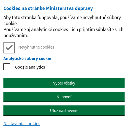
Cookies na stránke Ministerstva dopravy
Preskočiť na hlavný obsah
Aby táto stránka fungovala, používame nevyhnutné súbory
cookie.
Používame aj analytické cookies – ich prijatím súhlasíte s ich
používaním.
Nevyhnutné cookies
Analytické súbory cookie
Google analytics
Vyber všetky
Nepovoľ
Ulož nastavenie
Nastavenia cookies