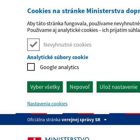
Cookies na stránke Ministerstva dop
Preskočiť na hlavný obsah
Aby táto stránka fungovala, používame nevyhnutné 
Používame aj analytické cookies – ich prijatím súhla
Nevyhnutné cookies
Analytické súbory cookie
Google analytics
Vyber všetky
Nepovoľ
Ulož nastavenie
Nastavenia cookies
Oficiálna stránka
verejnej správy SR