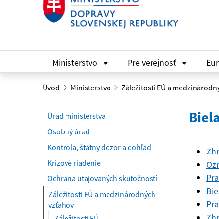
Ministerstvo
Pre verejnosť
Eu
Úvod
Ministerstvo
Záležitosti EÚ a medzinárodn
Biel
Úrad ministerstva
Osobný úrad
Kontrola, štátny dozor a dohľad
Zhr
Krízové riadenie
Ozn
Pra
Ochrana utajovaných skutočností
Bie
Záležitosti EÚ a medzinárodných
Pra
vzťahov
Zhr
Záležitosti EÚ