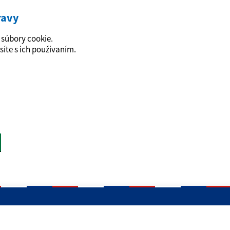
ravy
súbory cookie.
síte s ich používaním.