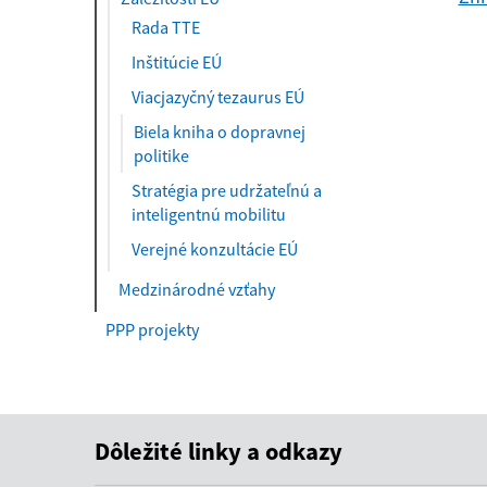
Rada TTE
Inštitúcie EÚ
Viacjazyčný tezaurus EÚ
Biela kniha o dopravnej
(
politike
a
Stratégia pre udržateľnú a
k
inteligentnú mobilitu
t
Verejné konzultácie EÚ
u
á
Medzinárodné vzťahy
l
n
PPP projekty
e
)
Dôležité linky a odkazy