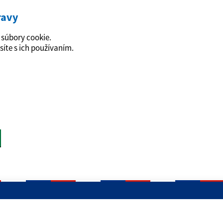
ravy
súbory cookie.
síte s ich používaním.