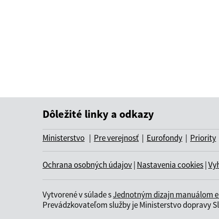
Dôležité linky a odkazy
Ministerstvo
|
Pre verejnosť
|
Eurofondy
|
Priority
Ochrana osobných údajov
|
Nastavenia cookies
|
Vyh
Vytvorené v súlade s
Jednotným dizajn manuálom ele
Prevádzkovateľom služby je Ministerstvo dopravy Sl