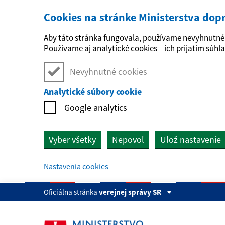
Cookies na stránke Ministerstva dop
Preskočiť na hlavný obsah
Aby táto stránka fungovala, používame nevyhnutné 
Používame aj analytické cookies – ich prijatím súhla
Nevyhnutné cookies
Analytické súbory cookie
Google analytics
Vyber všetky
Nepovoľ
Ulož nastavenie
Nastavenia cookies
Oficiálna stránka
verejnej správy SR