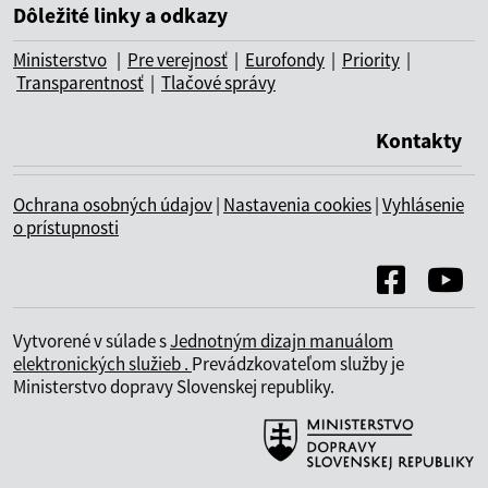
Dôležité linky a odkazy
Ministerstvo
|
Pre verejnosť
|
Eurofondy
|
Priority
|
Transparentnosť
|
Tlačové správy
Kontakty
Ochrana osobných údajov
|
Nastavenia cookies
|
Vyhlásenie
o prístupnosti
Vytvorené v súlade s
Jednotným dizajn manuálom
elektronických služieb .
Prevádzkovateľom služby je
Ministerstvo dopravy Slovenskej republiky.