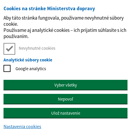
Cookies na stránke Ministerstva dopravy
Preskočiť na hlavný obsah
Aby táto stránka fungovala, používame nevyhnutné súbory
cookie.
Používame aj analytické cookies – ich prijatím súhlasíte s ich
používaním.
Nevyhnutné cookies
Analytické súbory cookie
Google analytics
Vyber všetky
Nepovoľ
Ulož nastavenie
Nastavenia cookies