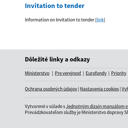
Invitation to tender
Information on Invitation to tender [
link
]
Dôležité linky a odkazy
Ministerstvo
|
Pre verejnosť
|
Eurofondy
|
Priority
Ochrana osobných údajov
|
Nastavenia cookies
|
Vyh
Vytvorené v súlade s
Jednotným dizajn manuálom ele
Prevádzkovateľom služby je Ministerstvo dopravy Sl