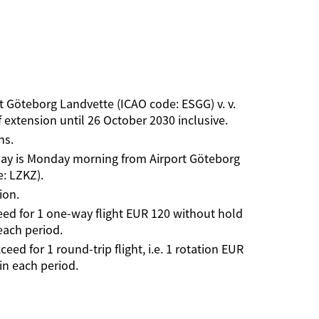
t Göteborg Landvette (ICAO code: ESGG) v. v.
 extension until 26 October 2030 inclusive.
ns.
t day is Monday morning from Airport Göteborg
: LZKZ).
ion.
eed for 1 one-way flight EUR 120 without hold
each period.
ed for 1 round-trip flight, i.e. 1 rotation EUR
in each period.