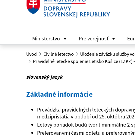
Ministerstvo
Pre verejnosť
Eu
Úvod
Civilné letectvo
Uloženie záväzku služby v
Pravidelné letecké spojenie Letisko Košice (LZKZ) 
slovenský jazyk
Základné informácie
Prevádzka pravidelných leteckých dopravnýc
medzipristátia v období od 25. októbra 20
Letový poriadok budú tvoriť minimálne 2 spi
Preferovanými časmi odletu a preferovaným