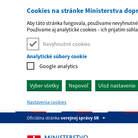
Cookies na stránke Ministerstva dop
Preskočiť na hlavný obsah
Aby táto stránka fungovala, používame nevyhnutné 
Používame aj analytické cookies – ich prijatím súhla
Nevyhnutné cookies
Analytické súbory cookie
Google analytics
Vyber všetky
Nepovoľ
Ulož nastavenie
Nastavenia cookies
Oficiálna stránka
verejnej správy SR