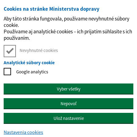
Cookies na stránke Ministerstva dopravy
Preskočiť na hlavný obsah
Aby táto stránka fungovala, používame nevyhnutné súbory
cookie.
Používame aj analytické cookies – ich prijatím súhlasíte s ich
používaním.
Nevyhnutné cookies
Analytické súbory cookie
Google analytics
Vyber všetky
Nepovoľ
Ulož nastavenie
Nastavenia cookies