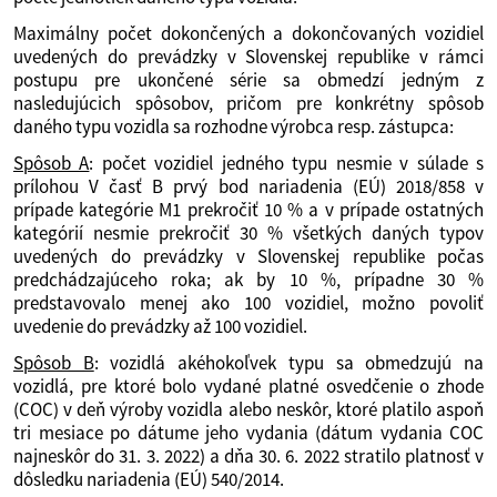
Maximálny počet dokončených a dokončovaných vozidiel
uvedených do prevádzky v Slovenskej republike v rámci
postupu pre ukončené série sa obmedzí jedným z
nasledujúcich spôsobov, pričom pre konkrétny spôsob
daného typu vozidla sa rozhodne výrobca resp. zástupca:
Spôsob A
: počet vozidiel jedného typu nesmie v súlade s
prílohou V časť B prvý bod nariadenia (EÚ) 2018/858 v
prípade kategórie M1 prekročiť 10 % a v prípade ostatných
kategórií nesmie prekročiť 30 % všetkých daných typov
uvedených do prevádzky v Slovenskej republike počas
predchádzajúceho roka; ak by 10 %, prípadne 30 %
predstavovalo menej ako 100 vozidiel, možno povoliť
uvedenie do prevádzky až 100 vozidiel.
Spôsob B
: vozidlá akéhokoľvek typu sa obmedzujú na
vozidlá, pre ktoré bolo vydané platné osvedčenie o zhode
(COC) v deň výroby vozidla alebo neskôr, ktoré platilo aspoň
tri mesiace po dátume jeho vydania (dátum vydania COC
najneskôr do 31. 3. 2022) a dňa 30. 6. 2022 stratilo platnosť v
dôsledku nariadenia (EÚ) 540/2014.