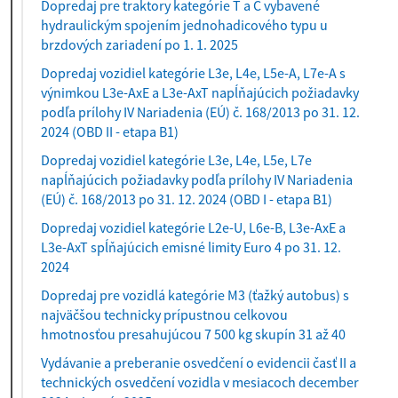
Dopredaj pre traktory kategórie T a C vybavené
hydraulickým spojením jednohadicového typu u
brzdových zariadení po 1. 1. 2025
Dopredaj vozidiel kategórie L3e, L4e, L5e-A, L7e-A s
výnimkou L3e-AxE a L3e-AxT napĺňajúcich požiadavky
podľa prílohy IV Nariadenia (EÚ) č. 168/2013 po 31. 12.
2024 (OBD II - etapa B1)
Dopredaj vozidiel kategórie L3e, L4e, L5e, L7e
napĺňajúcich požiadavky podľa prílohy IV Nariadenia
(EÚ) č. 168/2013 po 31. 12. 2024 (OBD I - etapa B1)
Dopredaj vozidiel kategórie L2e-U, L6e-B, L3e-AxE a
L3e-AxT spĺňajúcich emisné limity Euro 4 po 31. 12.
2024
Dopredaj pre vozidlá kategórie M3 (ťažký autobus) s
najväčšou technicky prípustnou celkovou
hmotnosťou presahujúcou 7 500 kg skupín 31 až 40
Vydávanie a preberanie osvedčení o evidencii časť II a
technických osvedčení vozidla v mesiacoch december