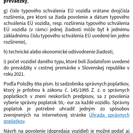
prevádzky
,
g) číslo typového schválenia EÚ vozidla vrátane dvojčísla
rozšírenia, pre ktoré sa žiada povolenie a dátum typového
schválenia EÚ vozidla, resp. rozšírenia typového schválenia
EÚ vozidla (v rámci jednej žiadosti môže byť k jednému
základnému číslu typového schválenia EÚ uvedené len jedno
rozšírenie),
h) technické alebo ekonomické odôvodnenie žiadosti,
i) počet vozidiel daného typu, ktoré boli žiadateľom uvedené
do prevádzky v cestnej premávke v Slovenskej republike v
roku 2021.
Podľa Položky 69a písm. b) sadzobníka správnych poplatkov,
ktorý je prílohou k zákonu č. 145/1995 Z. z. o správnych
poplatkoch v znení neskorších predpisov, sa z povolenia
vyberie správny poplatok 50,- eur za každé vozidlo. Správny
poplatok je potrebné uhradiť jedným zo spôsobov
zverejnených na internetovej stránke
Úhrada správnych
poplatkov
.
Návrh na povolenie (dopredaja vozidiel) je možné podať aj