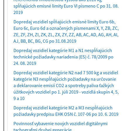
spĺňajúcich emisné limity Euro VI písmeno C po 31. 08.
2019
Dopredaj vozidiel spĺňajúcich emisné limity Euro 6b,
Euro 6c, Euro 6d a označených písmenami X, Y, ZB, ZC,
ZE, ZF, ZH, ZI, ZK, ZL, ZX, ZY, ZZ, AB, AC, AD, AG, AH, AI,
AJ, BB, BC, BG, CG po 31.08.2019
Dopredaj vozidiel kategórie M1 a N1 nespĺňajúcich
technické požiadavky nariadenia (ES) č. 78/2009 po
24. 08. 2019
Dopredaj vozidiel kategórie N2 nad 7 500 kg a vozidiel
kategórie N3 nespĺňajúcich požiadavky na určovanie
a deklarovanie emisií CO2 a spotreby paliva ťažkých
úžitkových vozidiel po 1. júli 2019 - vozidlá skupín 4, 5,
9 a 10
Dopredaj vozidiel kategórie M2 a M3 nespĺňajúcich
požiadavky predpisu EHK OSN č. 107-06 po 10. 6. 2019
Povinnosť vybavenie nových vozidiel digitálnymi
tachografmi druhej generácie