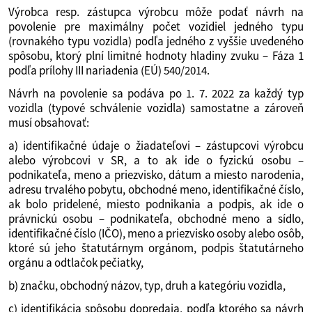
Výrobca resp. zástupca výrobcu môže podať návrh na
povolenie pre maximálny počet vozidiel jedného typu
(rovnakého typu vozidla) podľa jedného z vyššie uvedeného
spôsobu, ktorý plní limitné hodnoty hladiny zvuku – Fáza 1
podľa prílohy III nariadenia (EÚ) 540/2014.
Návrh na povolenie sa podáva po 1. 7. 2022 za každý typ
vozidla (typové schválenie vozidla) samostatne a zároveň
musí obsahovať:
a) identifikačné údaje o žiadateľovi – zástupcovi výrobcu
alebo výrobcovi v SR, a to ak ide o fyzickú osobu –
podnikateľa, meno a priezvisko, dátum a miesto narodenia,
adresu trvalého pobytu, obchodné meno, identifikačné číslo,
ak bolo pridelené, miesto podnikania a podpis, ak ide o
právnickú osobu – podnikateľa, obchodné meno a sídlo,
identifikačné číslo (IČO), meno a priezvisko osoby alebo osôb,
ktoré sú jeho štatutárnym orgánom, podpis štatutárneho
orgánu a odtlačok pečiatky,
b) značku, obchodný názov, typ, druh a kategóriu vozidla,
c) identifikácia spôsobu dopredaja, podľa ktorého sa návrh