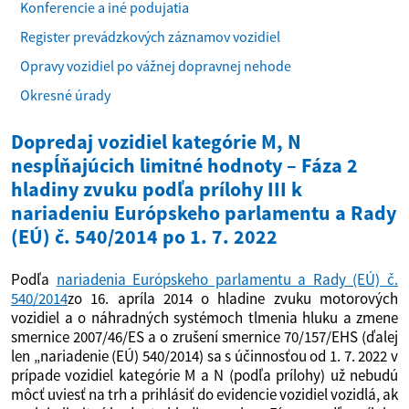
Konferencie a iné podujatia
Register prevádzkových záznamov vozidiel
Opravy vozidiel po vážnej dopravnej nehode
Okresné úrady
Dopredaj vozidiel kategórie M, N
nespĺňajúcich limitné hodnoty – Fáza 2
hladiny zvuku podľa prílohy III k
nariadeniu Európskeho parlamentu a Rady
(EÚ) č. 540/2014 po 1. 7. 2022
Podľa
nariadenia Európskeho parlamentu a Rady (EÚ) č.
540/2014
zo 16. apríla 2014 o hladine zvuku motorových
vozidiel a o náhradných systémoch tlmenia hluku a zmene
smernice 2007/46/ES a o zrušení smernice 70/157/EHS (ďalej
len „nariadenie (EÚ) 540/2014) sa s účinnosťou od 1. 7. 2022 v
prípade vozidiel kategórie M a N (podľa prílohy) už nebudú
môcť uviesť na trh a prihlásiť do evidencie vozidiel vozidlá, ak