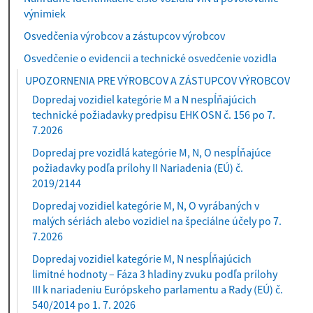
výnimiek
Osvedčenia výrobcov a zástupcov výrobcov
Osvedčenie o evidencii a technické osvedčenie vozidla
UPOZORNENIA PRE VÝROBCOV A ZÁSTUPCOV VÝROBCOV
Dopredaj vozidiel kategórie M a N nespĺňajúcich
technické požiadavky predpisu EHK OSN č. 156 po 7.
7.2026
Dopredaj pre vozidlá kategórie M, N, O nespĺňajúce
požiadavky podľa prílohy II Nariadenia (EÚ) č.
2019/2144
Dopredaj vozidiel kategórie M, N, O vyrábaných v
malých sériách alebo vozidiel na špeciálne účely po 7.
7.2026
Dopredaj vozidiel kategórie M, N nespĺňajúcich
limitné hodnoty – Fáza 3 hladiny zvuku podľa prílohy
III k nariadeniu Európskeho parlamentu a Rady (EÚ) č.
540/2014 po 1. 7. 2026