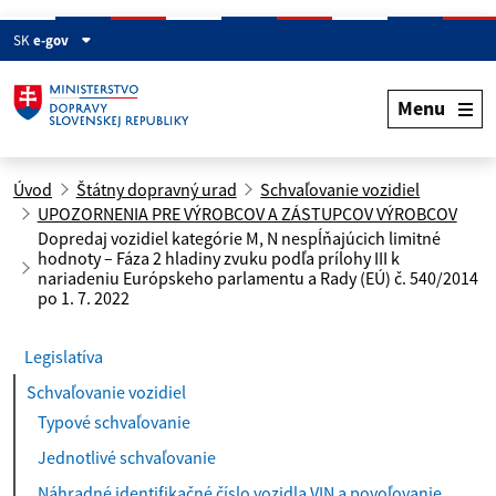
SK
e-gov
Menu
Úvod
Štátny dopravný urad
Schvaľovanie vozidiel
UPOZORNENIA PRE VÝROBCOV A ZÁSTUPCOV VÝROBCOV
Dopredaj vozidiel kategórie M, N nespĺňajúcich limitné
hodnoty – Fáza 2 hladiny zvuku podľa prílohy III k
nariadeniu Európskeho parlamentu a Rady (EÚ) č. 540/2014
po 1. 7. 2022
Legislatíva
Schvaľovanie vozidiel
Typové schvaľovanie
Jednotlivé schvaľovanie
Náhradné identifikačné číslo vozidla VIN a povoľovanie