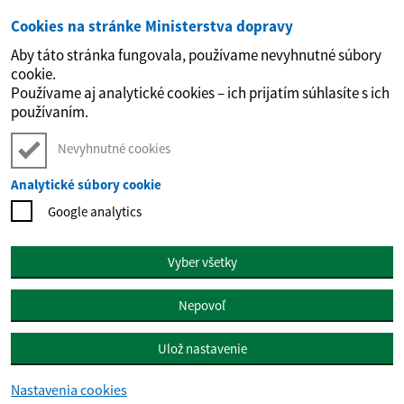
Cookies na stránke Ministerstva dopravy
Preskočiť na hlavný obsah
Aby táto stránka fungovala, používame nevyhnutné súbory
cookie.
Používame aj analytické cookies – ich prijatím súhlasíte s ich
používaním.
Nevyhnutné cookies
Analytické súbory cookie
Google analytics
Vyber všetky
Nepovoľ
Ulož nastavenie
Nastavenia cookies