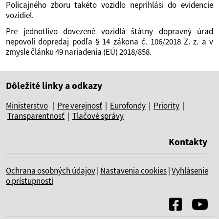
Policajného zboru takéto vozidlo neprihlási do evidencie
vozidiel.
Pre jednotlivo dovezené vozidlá štátny dopravný úrad
nepovolí dopredaj podľa § 14 zákona č. 106/2018 Z. z. a v
zmysle článku 49 nariadenia (EÚ) 2018/858.
Dôležité linky a odkazy
Ministerstvo
|
Pre verejnosť
|
Eurofondy
|
Priority
|
Transparentnosť
|
Tlačové správy
Kontakty
Ochrana osobných údajov
|
Nastavenia cookies
|
Vyhlásenie
o prístupnosti