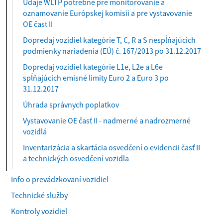
Údaje WLTP potrebné pre monitorovanie a
oznamovanie Európskej komisii a pre vystavovanie
OE časť II
Dopredaj vozidiel kategórie T, C, R a S nespĺňajúcich
podmienky nariadenia (EÚ) č. 167/2013 po 31.12.2017
Dopredaj vozidiel kategórie L1e, L2e a L6e
spĺňajúcich emisné limity Euro 2 a Euro 3 po
31.12.2017
Úhrada správnych poplatkov
Vystavovanie OE časť II - nadmerné a nadrozmerné
vozidlá
Inventarizácia a skartácia osvedčení o evidencii časť II
a technických osvedčení vozidla
Info o prevádzkovaní vozidiel
Technické služby
Kontroly vozidiel