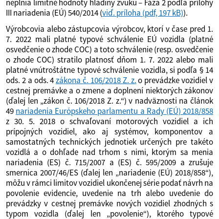
neplnia limitné hodnoty hladiny zvuku – Fáza 2 podľa prílohy
III nariadenia (EÚ) 540/2014 (
viď. príloha
(pdf, 197 kB)
).
Výrobcovia alebo zástupcovia výrobcov, ktorí v čase pred 1.
7. 2022 mali platné typové schválenie EÚ vozidla (platné
osvedčenie o zhode COC) a toto schválenie (resp. osvedčenie
o zhode COC) stratilo platnosť dňom 1. 7. 2022 alebo mali
platné vnútroštátne typové schválenie vozidla, si podľa § 14
ods. 2 a ods. 4
zákona č. 106/2018 Z. z.
o prevádzke vozidiel v
cestnej premávke a o zmene a doplnení niektorých zákonov
(ďalej len „zákon č. 106/2018 Z. z.“) v nadväznosti na článok
49
nariadenia Európskeho parlamentu a Rady (EÚ) 2018/858
z 30. 5. 2018 o schvaľovaní motorových vozidiel a ich
prípojných vozidiel, ako aj systémov, komponentov a
samostatných technických jednotiek určených pre takéto
vozidlá a o dohľade nad trhom s nimi, ktorým sa menia
nariadenia (ES) č. 715/2007 a (ES) č. 595/2009 a zrušuje
smernica 2007/46/ES (ďalej len „nariadenie (EÚ) 2018/858“),
môžu v rámci limitov vozidiel ukončenej série podať návrh na
povolenie evidencie, uvedenie na trh alebo uvedenie do
prevádzky v cestnej premávke nových vozidiel zhodných s
typom vozidla (ďalej len „povolenie“), ktorého typové