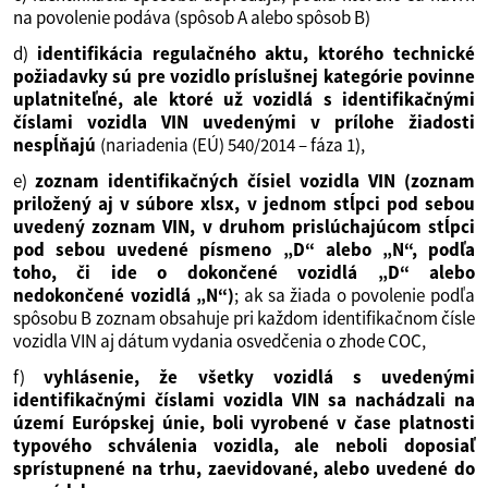
na povolenie podáva (spôsob A alebo spôsob B)
d)
identifikácia regulačného aktu, ktorého technické
požiadavky sú pre vozidlo príslušnej kategórie povinne
uplatniteľné, ale ktoré už vozidlá s identifikačnými
číslami vozidla VIN uvedenými v prílohe žiadosti
nespĺňajú
(nariadenia (EÚ) 540/2014 – fáza 1),
e)
zoznam identifikačných čísiel vozidla VIN (zoznam
priložený aj v súbore xlsx, v jednom stĺpci pod sebou
uvedený zoznam VIN, v druhom prislúchajúcom stĺpci
pod sebou uvedené písmeno „D“ alebo „N“, podľa
toho, či ide o dokončené vozidlá „D“ alebo
nedokončené vozidlá „N“)
; ak sa žiada o povolenie podľa
spôsobu B zoznam obsahuje pri každom identifikačnom čísle
vozidla VIN aj dátum vydania osvedčenia o zhode COC,
f)
vyhlásenie, že všetky vozidlá s uvedenými
identifikačnými číslami vozidla VIN sa nachádzali na
území Európskej únie, boli vyrobené v čase platnosti
typového schválenia vozidla, ale neboli doposiaľ
sprístupnené na trhu, zaevidované, alebo uvedené do