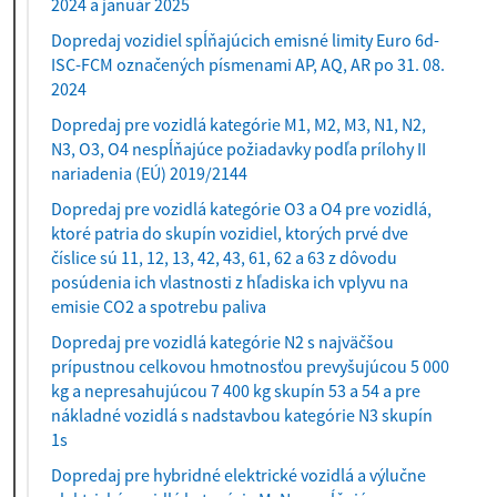
2024 a január 2025
Dopredaj vozidiel spĺňajúcich emisné limity Euro 6d-
ISC-FCM označených písmenami AP, AQ, AR po 31. 08.
2024
Dopredaj pre vozidlá kategórie M1, M2, M3, N1, N2,
N3, O3, O4 nespĺňajúce požiadavky podľa prílohy II
nariadenia (EÚ) 2019/2144
Dopredaj pre vozidlá kategórie O3 a O4 pre vozidlá,
ktoré patria do skupín vozidiel, ktorých prvé dve
číslice sú 11, 12, 13, 42, 43, 61, 62 a 63 z dôvodu
posúdenia ich vlastnosti z hľadiska ich vplyvu na
emisie CO2 a spotrebu paliva
Dopredaj pre vozidlá kategórie N2 s najväčšou
prípustnou celkovou hmotnosťou prevyšujúcou 5 000
kg a nepresahujúcou 7 400 kg skupín 53 a 54 a pre
nákladné vozidlá s nadstavbou kategórie N3 skupín
1s
Dopredaj pre hybridné elektrické vozidlá a výlučne