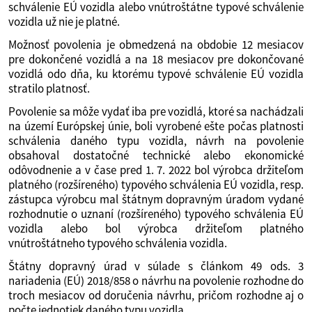
schválenie EÚ vozidla alebo vnútroštátne typové schválenie
vozidla už nie je platné.
Možnosť povolenia je obmedzená na obdobie 12 mesiacov
pre dokončené vozidlá a na 18 mesiacov pre dokončované
vozidlá odo dňa, ku ktorému typové schválenie EÚ vozidla
stratilo platnosť.
Povolenie sa môže vydať iba pre vozidlá, ktoré sa nachádzali
na území Európskej únie, boli vyrobené ešte počas platnosti
schválenia daného typu vozidla, návrh na povolenie
obsahoval dostatočné technické alebo ekonomické
odôvodnenie a v čase pred 1. 7. 2022 bol výrobca držiteľom
platného (rozšíreného) typového schválenia EÚ vozidla, resp.
zástupca výrobcu mal štátnym dopravným úradom vydané
rozhodnutie o uznaní (rozšíreného) typového schválenia EÚ
vozidla alebo bol výrobca držiteľom platného
vnútroštátneho typového schválenia vozidla.
Štátny dopravný úrad v súlade s článkom 49 ods. 3
nariadenia (EÚ) 2018/858 o návrhu na povolenie rozhodne do
troch mesiacov od doručenia návrhu, pričom rozhodne aj o
počte jednotiek daného typu vozidla.