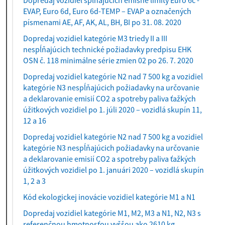
Dopredaj vozidiel spĺňajúcich emisné limity Euro 6c -
EVAP, Euro 6d, Euro 6d-TEMP – EVAP a označených
písmenami AE, AF, AK, AL, BH, BI po 31. 08. 2020
Dopredaj vozidiel kategórie M3 triedy II a III
nespĺňajúcich technické požiadavky predpisu EHK
OSN č. 118 minimálne série zmien 02 po 26. 7. 2020
Dopredaj vozidiel kategórie N2 nad 7 500 kg a vozidiel
kategórie N3 nespĺňajúcich požiadavky na určovanie
a deklarovanie emisií CO2 a spotreby paliva ťažkých
úžitkových vozidiel po 1. júli 2020 – vozidlá skupín 11,
12 a 16
Dopredaj vozidiel kategórie N2 nad 7 500 kg a vozidiel
kategórie N3 nespĺňajúcich požiadavky na určovanie
a deklarovanie emisií CO2 a spotreby paliva ťažkých
úžitkových vozidiel po 1. januári 2020 – vozidlá skupín
1, 2 a 3
Kód ekologickej inovácie vozidiel kategórie M1 a N1
Dopredaj vozidiel kategórie M1, M2, M3 a N1, N2, N3 s
referenčnou hmotnosťou vyššou ako 2610 kg