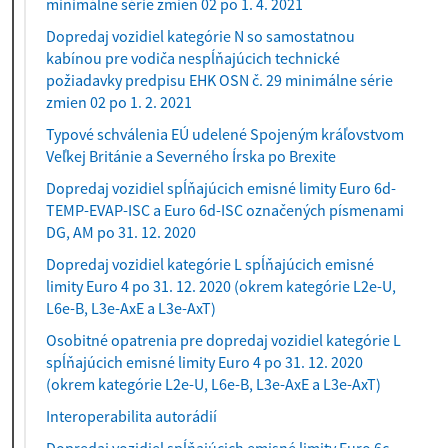
minimálne série zmien 02 po 1. 4. 2021
Dopredaj vozidiel kategórie N so samostatnou
kabínou pre vodiča nespĺňajúcich technické
požiadavky predpisu EHK OSN č. 29 minimálne série
zmien 02 po 1. 2. 2021
Typové schválenia EÚ udelené Spojeným kráľovstvom
Veľkej Británie a Severného Írska po Brexite
Dopredaj vozidiel spĺňajúcich emisné limity Euro 6d-
TEMP-EVAP-ISC a Euro 6d-ISC označených písmenami
DG, AM po 31. 12. 2020
Dopredaj vozidiel kategórie L spĺňajúcich emisné
limity Euro 4 po 31. 12. 2020 (okrem kategórie L2e-U,
L6e-B, L3e-AxE a L3e-AxT)
Osobitné opatrenia pre dopredaj vozidiel kategórie L
spĺňajúcich emisné limity Euro 4 po 31. 12. 2020
(okrem kategórie L2e-U, L6e-B, L3e-AxE a L3e-AxT)
Interoperabilita autorádií