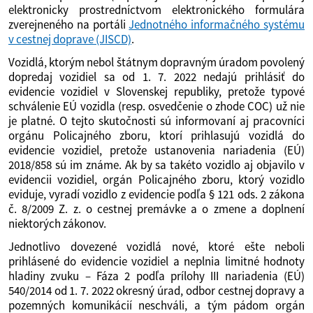
elektronicky prostredníctvom elektronického formulára
zverejneného na portáli
Jednotného informačného systému
v cestnej doprave (JISCD)
.
Vozidlá, ktorým nebol štátnym dopravným úradom povolený
dopredaj vozidiel sa od 1. 7. 2022 nedajú prihlásiť do
evidencie vozidiel v Slovenskej republiky, pretože typové
schválenie EÚ vozidla (resp. osvedčenie o zhode COC) už nie
je platné. O tejto skutočnosti sú informovaní aj pracovníci
orgánu Policajného zboru, ktorí prihlasujú vozidlá do
evidencie vozidiel, pretože ustanovenia nariadenia (EÚ)
2018/858 sú im známe. Ak by sa takéto vozidlo aj objavilo v
evidencii vozidiel, orgán Policajného zboru, ktorý vozidlo
eviduje, vyradí vozidlo z evidencie podľa § 121 ods. 2 zákona
č. 8/2009 Z. z. o cestnej premávke a o zmene a doplnení
niektorých zákonov.
Jednotlivo dovezené vozidlá nové, ktoré ešte neboli
prihlásené do evidencie vozidiel a neplnia limitné hodnoty
hladiny zvuku – Fáza 2 podľa prílohy III nariadenia (EÚ)
540/2014 od 1. 7. 2022 okresný úrad, odbor cestnej dopravy a
pozemných komunikácií neschváli, a tým pádom orgán