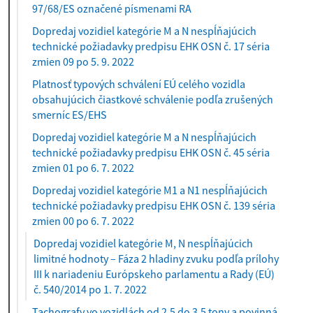
97/68/ES označené písmenami RA
Dopredaj vozidiel kategórie M a N nespĺňajúcich
technické požiadavky predpisu EHK OSN č. 17 séria
zmien 09 po 5. 9. 2022
Platnosť typových schválení EÚ celého vozidla
obsahujúcich čiastkové schválenie podľa zrušených
smerníc ES/EHS
Dopredaj vozidiel kategórie M a N nespĺňajúcich
technické požiadavky predpisu EHK OSN č. 45 séria
zmien 01 po 6. 7. 2022
Dopredaj vozidiel kategórie M1 a N1 nespĺňajúcich
technické požiadavky predpisu EHK OSN č. 139 séria
zmien 00 po 6. 7. 2022
Dopredaj vozidiel kategórie M, N nespĺňajúcich
limitné hodnoty – Fáza 2 hladiny zvuku podľa prílohy
III k nariadeniu Európskeho parlamentu a Rady (EÚ)
(
č. 540/2014 po 1. 7. 2022
a
Tachografy vo vozidlách od 2,5 do 3,5 tony a povinná