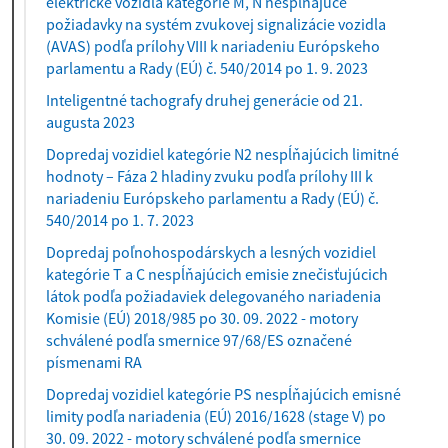
elektrické vozidlá kategórie M, N nespĺňajúce
požiadavky na systém zvukovej signalizácie vozidla
(AVAS) podľa prílohy VIII k nariadeniu Európskeho
parlamentu a Rady (EÚ) č. 540/2014 po 1. 9. 2023
Inteligentné tachografy druhej generácie od 21.
augusta 2023
Dopredaj vozidiel kategórie N2 nespĺňajúcich limitné
hodnoty – Fáza 2 hladiny zvuku podľa prílohy III k
nariadeniu Európskeho parlamentu a Rady (EÚ) č.
540/2014 po 1. 7. 2023
Dopredaj poľnohospodárskych a lesných vozidiel
kategórie T a C nespĺňajúcich emisie znečisťujúcich
látok podľa požiadaviek delegovaného nariadenia
Komisie (EÚ) 2018/985 po 30. 09. 2022 - motory
schválené podľa smernice 97/68/ES označené
písmenami RA
Dopredaj vozidiel kategórie PS nespĺňajúcich emisné
limity podľa nariadenia (EÚ) 2016/1628 (stage V) po
30. 09. 2022 - motory schválené podľa smernice