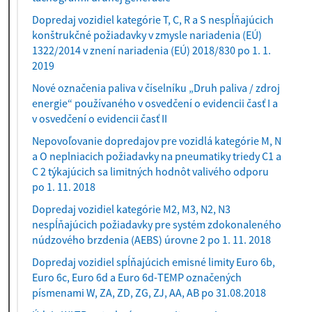
Dopredaj vozidiel kategórie T, C, R a S nespĺňajúcich
konštrukčné požiadavky v zmysle nariadenia (EÚ)
1322/2014 v znení nariadenia (EÚ) 2018/830 po 1. 1.
2019
Nové označenia paliva v číselníku „Druh paliva / zdroj
energie“ používaného v osvedčení o evidencii časť I a
v osvedčení o evidencii časť II
Nepovoľovanie dopredajov pre vozidlá kategórie M, N
a O neplniacich požiadavky na pneumatiky triedy C1 a
C 2 týkajúcich sa limitných hodnôt valivého odporu
po 1. 11. 2018
Dopredaj vozidiel kategórie M2, M3, N2, N3
nespĺňajúcich požiadavky pre systém zdokonaleného
núdzového brzdenia (AEBS) úrovne 2 po 1. 11. 2018
Dopredaj vozidiel spĺňajúcich emisné limity Euro 6b,
Euro 6c, Euro 6d a Euro 6d-TEMP označených
písmenami W, ZA, ZD, ZG, ZJ, AA, AB po 31.08.2018