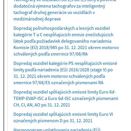
k
dodatočná výmena tachografov za inteligentný
t
tachograf druhej generácie vo vozidlách v
u
medzinárodnej doprave
á
Dopredaj poľnohospodárskych a lesných vozidiel
l
kategórie T a C nespĺňajúcich emisie znečisťujúcich
n
látok podľa požiadaviek delegovaného nariadenia
e
Komisie (EÚ) 2018/985 po 31. 12. 2021 okrem motorov
)
schválených podľa smernice 97/68/RA
Dopredaj vozidiel kategórie PS nespĺňajúcich emisné
limity podľa nariadenia (EÚ) 2016/1628 (stage V) po
31. 12. 2021 okrem motorov schválených podľa
smernice 97/68/ES označených písmenami RA
Dopredaj vozidiel spĺňajúcich emisné limity Euro 6d-
TEMP-EVAP-ISC a Euro 6d-ISC označených písmenami
CH, CI, AN, AO po 31. 12. 2021
Dopredaj vozidiel spĺňajúcich emisné limity Euro VI
označených písmenom D po 31. 12. 2021
Harmonogram uplatňovania nariadenia (EÚ)