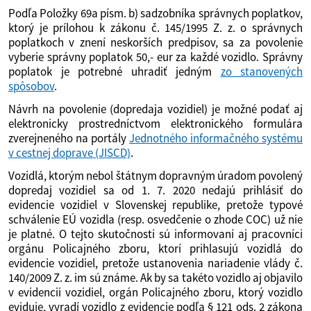
Podľa Položky 69a písm. b) sadzobníka správnych poplatkov,
ktorý je prílohou k zákonu č. 145/1995 Z. z. o správnych
poplatkoch v znení neskorších predpisov, sa za povolenie
vyberie správny poplatok 50,- eur za každé vozidlo. Správny
poplatok je potrebné uhradiť jedným
zo stanovených
spôsobov
.
Návrh na povolenie (dopredaja vozidiel) je možné podať aj
elektronicky prostredníctvom elektronického formulára
zverejneného na portály
Jednotného informačného systému
v cestnej doprave (JISCD)
.
Vozidlá, ktorým nebol štátnym dopravným úradom povolený
dopredaj vozidiel sa od 1. 7. 2020 nedajú prihlásiť do
evidencie vozidiel v Slovenskej republike, pretože typové
schválenie EÚ vozidla (resp. osvedčenie o zhode COC) už nie
je platné. O tejto skutočnosti sú informovaní aj pracovníci
orgánu Policajného zboru, ktorí prihlasujú vozidlá do
evidencie vozidiel, pretože ustanovenia nariadenie vlády č.
140/2009 Z. z. im sú známe. Ak by sa takéto vozidlo aj objavilo
v evidencii vozidiel, orgán Policajného zboru, ktorý vozidlo
eviduje, vyradí vozidlo z evidencie podľa § 121 ods. 2 zákona