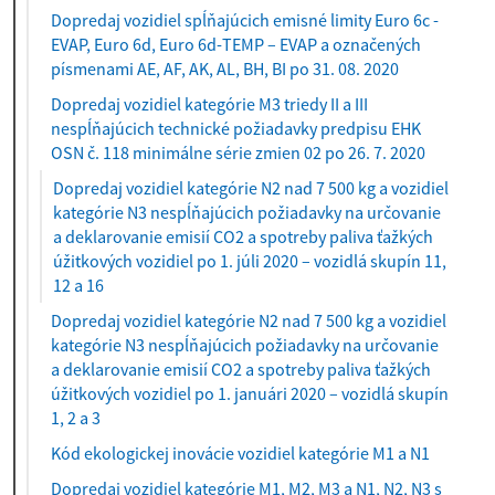
Dopredaj vozidiel spĺňajúcich emisné limity Euro 6c -
EVAP, Euro 6d, Euro 6d-TEMP – EVAP a označených
písmenami AE, AF, AK, AL, BH, BI po 31. 08. 2020
Dopredaj vozidiel kategórie M3 triedy II a III
nespĺňajúcich technické požiadavky predpisu EHK
OSN č. 118 minimálne série zmien 02 po 26. 7. 2020
Dopredaj vozidiel kategórie N2 nad 7 500 kg a vozidiel
kategórie N3 nespĺňajúcich požiadavky na určovanie
a deklarovanie emisií CO2 a spotreby paliva ťažkých
úžitkových vozidiel po 1. júli 2020 – vozidlá skupín 11,
(
12 a 16
a
Dopredaj vozidiel kategórie N2 nad 7 500 kg a vozidiel
k
kategórie N3 nespĺňajúcich požiadavky na určovanie
t
a deklarovanie emisií CO2 a spotreby paliva ťažkých
u
úžitkových vozidiel po 1. januári 2020 – vozidlá skupín
á
1, 2 a 3
l
Kód ekologickej inovácie vozidiel kategórie M1 a N1
n
e
Dopredaj vozidiel kategórie M1, M2, M3 a N1, N2, N3 s