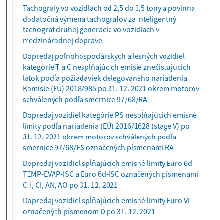
Tachografy vo vozidlách od 2,5 do 3,5 tony a povinná
dodatočná výmena tachografov za inteligentný
tachograf druhej generácie vo vozidlách v
medzinárodnej doprave
Dopredaj poľnohospodárskych a lesných vozidiel
kategórie T a C nespĺňajúcich emisie znečisťujúcich
látok podľa požiadaviek delegovaného nariadenia
Komisie (EÚ) 2018/985 po 31. 12. 2021 okrem motorov
schválených podľa smernice 97/68/RA
Dopredaj vozidiel kategórie PS nespĺňajúcich emisné
limity podľa nariadenia (EÚ) 2016/1628 (stage V) po
31. 12. 2021 okrem motorov schválených podľa
smernice 97/68/ES označených písmenami RA
Dopredaj vozidiel spĺňajúcich emisné limity Euro 6d-
TEMP-EVAP-ISC a Euro 6d-ISC označených písmenami
CH, CI, AN, AO po 31. 12. 2021
Dopredaj vozidiel spĺňajúcich emisné limity Euro VI
označených písmenom D po 31. 12. 2021