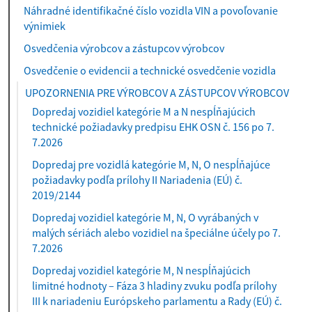
Náhradné identifikačné číslo vozidla VIN a povoľovanie
výnimiek
Osvedčenia výrobcov a zástupcov výrobcov
Osvedčenie o evidencii a technické osvedčenie vozidla
UPOZORNENIA PRE VÝROBCOV A ZÁSTUPCOV VÝROBCOV
Dopredaj vozidiel kategórie M a N nespĺňajúcich
technické požiadavky predpisu EHK OSN č. 156 po 7.
7.2026
Dopredaj pre vozidlá kategórie M, N, O nespĺňajúce
požiadavky podľa prílohy II Nariadenia (EÚ) č.
2019/2144
Dopredaj vozidiel kategórie M, N, O vyrábaných v
malých sériách alebo vozidiel na špeciálne účely po 7.
7.2026
Dopredaj vozidiel kategórie M, N nespĺňajúcich
limitné hodnoty – Fáza 3 hladiny zvuku podľa prílohy
III k nariadeniu Európskeho parlamentu a Rady (EÚ) č.