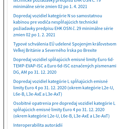
technické požiadavky predpisu EHK OSN č. 79
minimálne série zmien 02 po 1. 4. 2021
Dopredaj vozidiel kategórie N so samostatnou
kabínou pre vodiča nespĺňajúcich technické
požiadavky predpisu EHK OSN č. 29 minimálne série
zmien 02 po 1. 2. 2021
Typové schválenia EÚ udelené Spojeným kráľovstvom
Veľkej Británie a Severného Írska po Brexite
Dopredaj vozidiel spĺňajúcich emisné limity Euro 6d-
TEMP-EVAP-ISC a Euro 6d-ISC označených písmenami
DG, AM po 31. 12. 2020
Dopredaj vozidiel kategórie L spĺňajúcich emisné
limity Euro 4 po 31. 12. 2020 (okrem kategórie L2e-U,
L6e-B, L3e-AxE a L3e-AxT)
Osobitné opatrenia pre dopredaj vozidiel kategórie L
spĺňajúcich emisné limity Euro 4 po 31. 12. 2020
(okrem kategórie L2e-U, L6e-B, L3e-AxE a L3e-AxT)
Interoperabilita autorádií