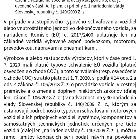
uvedené v časti A.II písm. c) prílohy č. 1 nariadenia vlády
Slovenskej republiky č. 140/2009 Z. z.
V prípade viacstupňového typového schvaľovania vozidiel
alebo vnútroštátneho jednotlivo dokončovaného vozidla, sa
nariadenie Komisie (EÚ) č. 2017/2400 uplatňuje len na
základné vozidlá vybavené aspoň podvozkom, motorom,
prevodovkou, nápravami a pneumatikami.
Výrobcovia alebo zástupcovia výrobcov, ktorí v čase pred 1.
7. 2020 mali platné typové schválenie EÚ vozidla (platné
osvedčenie o zhode COC), a toto schválenie (resp. osvedčenie
o zhode COC) stratilo platnosť 1. 7. 2020, si podľa § 14 ods. 2 a
ods. 4 zákona č. 106/2018 Z. z. o prevádzke vozidiel v cestnej
premávke a o zmene a doplnení niektorých zákonov (ďalej
len „zákon č. 106/2018 Z. z.“) v nadväznosti na § 30 nariadenia
vlády Slovenskej republiky č. 140/2009 Z. z., ktorým sa
ustanovujú podrobnosti o typovom schvaľovaní motorových
vozidiel a ich prípojných vozidiel, systémov, komponentov a
samostatných technických jednotiek určených pre tieto
vozidlá (ďalej len „nariadenie vlády č. 140/2009 Z. z.“), môžu v
rámci limitov končiacich sérií podať návrh na povolenie