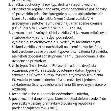
značku, obchodný názov, typ, druh a kategóriu vozidla,
identifikáciu regulačného aktu, ktorého technické požiadavky
sú pre vozidlo príslušnej kategórie povinne uplatniteľné, ale
ktoré už vozidlá s identifikačnými číslami vozidla VIN
uvedenými v prílohe návrhu nespĺňajú (nariadenie Komisie
(EÚ) č. 2017/2400 – vozidlá skupín 11, 12 a 16),
zoznam identifikačných čísiel vozidla VIN (zoznam priložený aj
v súbore xlsx v jednom stĺpci pod sebou),
vyhlásenie, že všetky vozidlá s uvedenými identifikačnými
číslami vozidla VIN sa nachádzali na území Európskej únie,
boli vyrobené v čase platnosti typového schválenia EÚ vozidla,
ale neboli doposiaľ sprístupnené na trhu, zaevidované, alebo
uvedené do prevádzky,
číslo typového schválenia EÚ vozidla vrátane dvojčísla
rozšírenia, pre ktoré sa žiada povolenie a dátum typového
schválenia EÚ vozidla, resp. rozšírenia typového schválenia
EÚ vozidla (v rámci jedného návrhu môže byť k jednému
základnému číslu typového schválenia EÚ uvedených viacero
rozšírení),
technické alebo ekonomické odôvodnenie návrhu,
počet vozidiel daného typu, ktoré boli žiadateľom uvedené do
prevádzky v cestnej premávke v Slovenskej republike v
predchádzajúcom roku (2019).