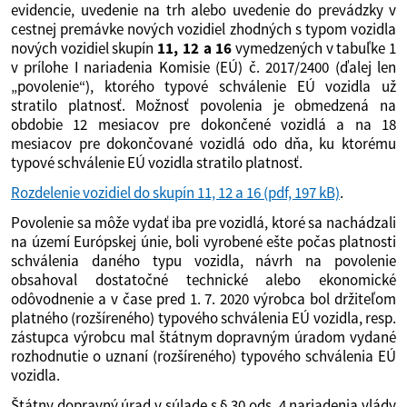
evidencie, uvedenie na trh alebo uvedenie do prevádzky v
cestnej premávke nových vozidiel zhodných s typom vozidla
nových vozidiel skupín
11, 12 a 16
vymedzených v tabuľke 1
v prílohe I nariadenia Komisie (EÚ) č. 2017/2400 (ďalej len
„povolenie“), ktorého typové schválenie EÚ vozidla už
stratilo platnosť. Možnosť povolenia je obmedzená na
obdobie 12 mesiacov pre dokončené vozidlá a na 18
mesiacov pre dokončované vozidlá odo dňa, ku ktorému
typové schválenie EÚ vozidla stratilo platnosť.
Rozdelenie vozidiel do skupín 11, 12 a 16
(pdf, 197 kB)
.
Povolenie sa môže vydať iba pre vozidlá, ktoré sa nachádzali
na území Európskej únie, boli vyrobené ešte počas platnosti
schválenia daného typu vozidla, návrh na povolenie
obsahoval dostatočné technické alebo ekonomické
odôvodnenie a v čase pred 1. 7. 2020 výrobca bol držiteľom
platného (rozšíreného) typového schválenia EÚ vozidla, resp.
zástupca výrobcu mal štátnym dopravným úradom vydané
rozhodnutie o uznaní (rozšíreného) typového schválenia EÚ
vozidla.
Štátny dopravný úrad v súlade s § 30 ods. 4 nariadenia vlády