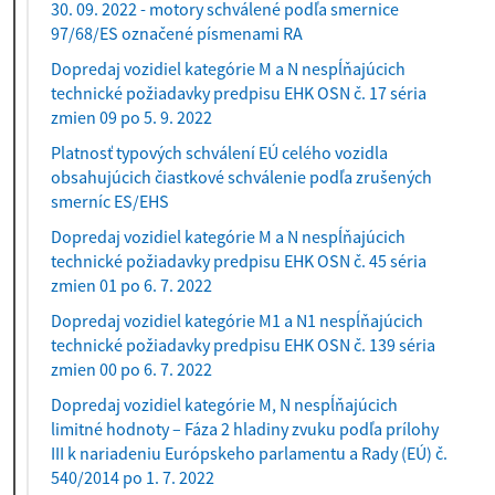
30. 09. 2022 - motory schválené podľa smernice
97/68/ES označené písmenami RA
Dopredaj vozidiel kategórie M a N nespĺňajúcich
technické požiadavky predpisu EHK OSN č. 17 séria
zmien 09 po 5. 9. 2022
Platnosť typových schválení EÚ celého vozidla
obsahujúcich čiastkové schválenie podľa zrušených
smerníc ES/EHS
Dopredaj vozidiel kategórie M a N nespĺňajúcich
technické požiadavky predpisu EHK OSN č. 45 séria
zmien 01 po 6. 7. 2022
Dopredaj vozidiel kategórie M1 a N1 nespĺňajúcich
technické požiadavky predpisu EHK OSN č. 139 séria
zmien 00 po 6. 7. 2022
Dopredaj vozidiel kategórie M, N nespĺňajúcich
limitné hodnoty – Fáza 2 hladiny zvuku podľa prílohy
III k nariadeniu Európskeho parlamentu a Rady (EÚ) č.
540/2014 po 1. 7. 2022