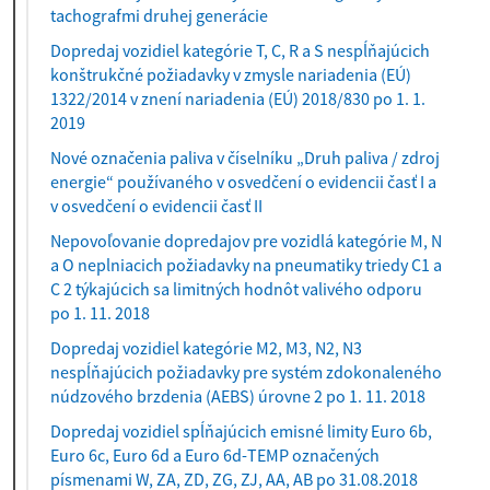
tachografmi druhej generácie
Dopredaj vozidiel kategórie T, C, R a S nespĺňajúcich
konštrukčné požiadavky v zmysle nariadenia (EÚ)
1322/2014 v znení nariadenia (EÚ) 2018/830 po 1. 1.
2019
Nové označenia paliva v číselníku „Druh paliva / zdroj
energie“ používaného v osvedčení o evidencii časť I a
v osvedčení o evidencii časť II
Nepovoľovanie dopredajov pre vozidlá kategórie M, N
a O neplniacich požiadavky na pneumatiky triedy C1 a
C 2 týkajúcich sa limitných hodnôt valivého odporu
po 1. 11. 2018
Dopredaj vozidiel kategórie M2, M3, N2, N3
nespĺňajúcich požiadavky pre systém zdokonaleného
núdzového brzdenia (AEBS) úrovne 2 po 1. 11. 2018
Dopredaj vozidiel spĺňajúcich emisné limity Euro 6b,
Euro 6c, Euro 6d a Euro 6d-TEMP označených
písmenami W, ZA, ZD, ZG, ZJ, AA, AB po 31.08.2018