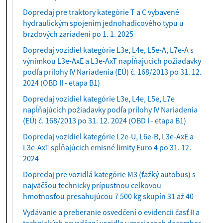
Dopredaj pre traktory kategórie T a C vybavené
hydraulickým spojením jednohadicového typu u
brzdových zariadení po 1. 1. 2025
Dopredaj vozidiel kategórie L3e, L4e, L5e-A, L7e-A s
výnimkou L3e-AxE a L3e-AxT napĺňajúcich požiadavky
podľa prílohy IV Nariadenia (EÚ) č. 168/2013 po 31. 12.
2024 (OBD II - etapa B1)
Dopredaj vozidiel kategórie L3e, L4e, L5e, L7e
napĺňajúcich požiadavky podľa prílohy IV Nariadenia
(EÚ) č. 168/2013 po 31. 12. 2024 (OBD I - etapa B1)
Dopredaj vozidiel kategórie L2e-U, L6e-B, L3e-AxE a
L3e-AxT spĺňajúcich emisné limity Euro 4 po 31. 12.
2024
Dopredaj pre vozidlá kategórie M3 (ťažký autobus) s
najväčšou technicky prípustnou celkovou
hmotnosťou presahujúcou 7 500 kg skupín 31 až 40
Vydávanie a preberanie osvedčení o evidencii časť II a