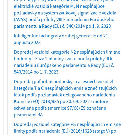
elektrické vozidlá kategórie M, N nespĺňajúce
požiadavky na systém zvukovej signalizácie vozidla
(AVAS) podľa prílohy VIII k nariadeniu Európskeho
parlamentu a Rady (EÚ) č. 540/2014 po 1. 9. 2023
Inteligentné tachografy druhej generácie od 21.
augusta 2023
Dopredaj vozidiel kategórie N2 nespĺňajúcich limitné
hodnoty – Fáza 2 hladiny zvuku podľa prílohy III k
nariadeniu Európskeho parlamentu a Rady (EÚ) č.
540/2014 po 1. 7. 2023
Dopredaj poľnohospodárskych a lesných vozidiel
kategórie T a C nespĺňajúcich emisie znečisťujúcich
látok podľa požiadaviek delegovaného nariadenia
Komisie (EÚ) 2018/985 po 30. 09. 2022 - motory
schválené podľa smernice 97/68/ES označené
písmenami RA
Dopredaj vozidiel kategórie PS nespĺňajúcich emisné
limity podľa nariadenia (EÚ) 2016/1628 (stage V) po