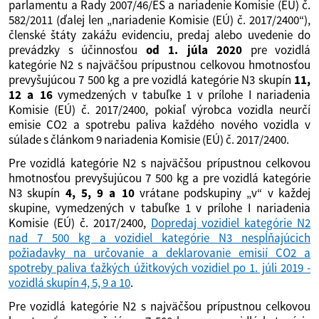
parlamentu a Rady 2007/46/ES a nariadenie Komisie (EÚ) č.
582/2011 (ďalej len „nariadenie Komisie (EÚ) č. 2017/2400“),
členské štáty zakážu evidenciu, predaj alebo uvedenie do
prevádzky s účinnosťou
od 1. júla 2020
pre vozidlá
kategórie N2 s najväčšou prípustnou celkovou hmotnosťou
prevyšujúcou 7 500 kg a pre vozidlá kategórie N3 skupín
11,
12 a 16
vymedzených v tabuľke 1 v prílohe I nariadenia
Komisie (EÚ) č. 2017/2400, pokiaľ výrobca vozidla neurčí
emisie CO2 a spotrebu paliva každého nového vozidla v
súlade s článkom 9 nariadenia Komisie (EÚ) č. 2017/2400.
Pre vozidlá kategórie N2 s najväčšou prípustnou celkovou
hmotnosťou prevyšujúcou 7 500 kg a pre vozidlá kategórie
N3 skupín
4, 5, 9 a 10
vrátane podskupiny „v“ v každej
skupine, vymedzených v tabuľke 1 v prílohe I nariadenia
Komisie (EÚ) č. 2017/2400,
Dopredaj vozidiel kategórie N2
nad 7 500 kg a vozidiel kategórie N3 nespĺňajúcich
požiadavky na určovanie a deklarovanie emisií CO2 a
spotreby paliva ťažkých úžitkových vozidiel po 1. júli 2019 -
vozidlá skupín 4, 5, 9 a 10
.
Pre vozidlá kategórie N2 s najväčšou prípustnou celkovou