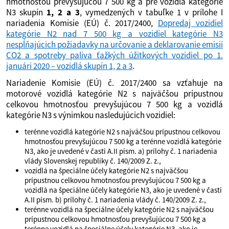
hmotnosťou prevyšujúcou 7 500 kg a pre vozidlá kategórie
N3 skupín
1, 2 a 3
, vymedzených v tabuľke 1 v prílohe I
nariadenia Komisie (EÚ) č. 2017/2400,
Dopredaj vozidiel
kategórie N2 nad 7 500 kg a vozidiel kategórie N3
nespĺňajúcich požiadavky na určovanie a deklarovanie emisií
CO2 a spotreby paliva ťažkých úžitkových vozidiel po 1.
januári 2020 – vozidlá skupín 1, 2 a 3
.
Nariadenie Komisie (EÚ) č. 2017/2400 sa vzťahuje na
motorové vozidlá kategórie N2 s najväčšou prípustnou
celkovou hmotnosťou prevyšujúcou 7 500 kg a vozidlá
kategórie N3 s výnimkou nasledujúcich vozidiel:
terénne vozidlá kategórie N2 s najväčšou prípustnou celkovou
hmotnosťou prevyšujúcou 7 500 kg a terénne vozidlá kategórie
N3, ako je uvedené v časti A.II písm. a) prílohy č. 1 nariadenia
vlády Slovenskej republiky č. 140/2009 Z. z.,
vozidlá na špeciálne účely kategórie N2 s najväčšou
prípustnou celkovou hmotnosťou prevyšujúcou 7 500 kg a
vozidlá na špeciálne účely kategórie N3, ako je uvedené v časti
A.II písm. b) prílohy č. 1 nariadenia vlády č. 140/2009 Z. z.,
terénne vozidlá na špeciálne účely kategórie N2 s najväčšou
prípustnou celkovou hmotnosťou prevyšujúcou 7 500 kg a
terénne vozidlá na špeciálne účely kategórie N3, ako je