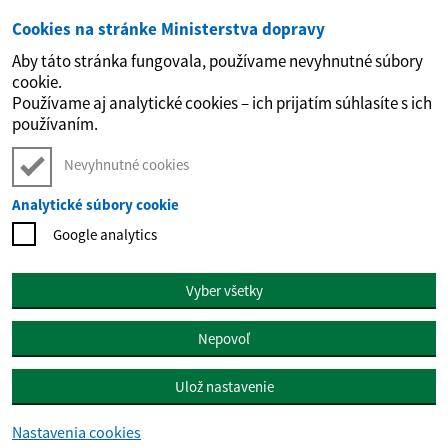
Cookies na stránke Ministerstva dopravy
Preskočiť na hlavný obsah
Aby táto stránka fungovala, používame nevyhnutné súbory
cookie.
Používame aj analytické cookies – ich prijatím súhlasíte s ich
používaním.
Nevyhnutné cookies
Analytické súbory cookie
Google analytics
Vyber všetky
Nepovoľ
Ulož nastavenie
Nastavenia cookies