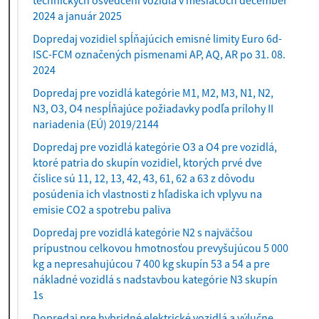
technických osvedčení vozidla v mesiacoch december
2024 a január 2025
Dopredaj vozidiel spĺňajúcich emisné limity Euro 6d-
ISC-FCM označených písmenami AP, AQ, AR po 31. 08.
2024
Dopredaj pre vozidlá kategórie M1, M2, M3, N1, N2,
N3, O3, O4 nespĺňajúce požiadavky podľa prílohy II
nariadenia (EÚ) 2019/2144
Dopredaj pre vozidlá kategórie O3 a O4 pre vozidlá,
ktoré patria do skupín vozidiel, ktorých prvé dve
číslice sú 11, 12, 13, 42, 43, 61, 62 a 63 z dôvodu
posúdenia ich vlastnosti z hľadiska ich vplyvu na
emisie CO2 a spotrebu paliva
Dopredaj pre vozidlá kategórie N2 s najväčšou
prípustnou celkovou hmotnosťou prevyšujúcou 5 000
kg a nepresahujúcou 7 400 kg skupín 53 a 54 a pre
nákladné vozidlá s nadstavbou kategórie N3 skupín
1s
Dopredaj pre hybridné elektrické vozidlá a výlučne