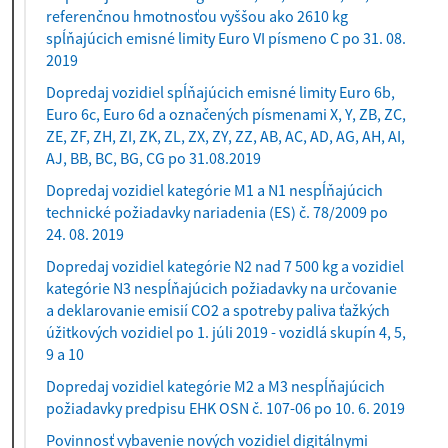
)
referenčnou hmotnosťou vyššou ako 2610 kg
spĺňajúcich emisné limity Euro VI písmeno C po 31. 08.
2019
Dopredaj vozidiel spĺňajúcich emisné limity Euro 6b,
Euro 6c, Euro 6d a označených písmenami X, Y, ZB, ZC,
ZE, ZF, ZH, ZI, ZK, ZL, ZX, ZY, ZZ, AB, AC, AD, AG, AH, AI,
AJ, BB, BC, BG, CG po 31.08.2019
Dopredaj vozidiel kategórie M1 a N1 nespĺňajúcich
technické požiadavky nariadenia (ES) č. 78/2009 po
24. 08. 2019
Dopredaj vozidiel kategórie N2 nad 7 500 kg a vozidiel
kategórie N3 nespĺňajúcich požiadavky na určovanie
a deklarovanie emisií CO2 a spotreby paliva ťažkých
úžitkových vozidiel po 1. júli 2019 - vozidlá skupín 4, 5,
9 a 10
Dopredaj vozidiel kategórie M2 a M3 nespĺňajúcich
požiadavky predpisu EHK OSN č. 107-06 po 10. 6. 2019
Povinnosť vybavenie nových vozidiel digitálnymi