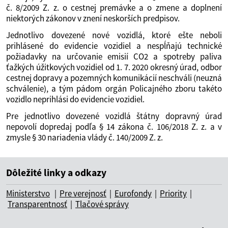
č. 8/2009 Z. z. o cestnej premávke a o zmene a doplnení
niektorých zákonov v znení neskorších predpisov.
Jednotlivo dovezené nové vozidlá, ktoré ešte neboli
prihlásené do evidencie vozidiel a nespĺňajú technické
požiadavky na určovanie emisií CO2 a spotreby paliva
ťažkých úžitkových vozidiel od 1. 7. 2020 okresný úrad, odbor
cestnej dopravy a pozemných komunikácií neschváli (neuzná
schválenie), a tým pádom orgán Policajného zboru takéto
vozidlo neprihlási do evidencie vozidiel.
Pre jednotlivo dovezené vozidlá štátny dopravný úrad
nepovolí dopredaj podľa § 14 zákona č. 106/2018 Z. z. a v
zmysle § 30 nariadenia vlády č. 140/2009 Z. z.
Dôležité linky a odkazy
Ministerstvo
|
Pre verejnosť
|
Eurofondy
|
Priority
|
Transparentnosť
|
Tlačové správy