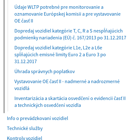
Údaje WLTP potrebné pre monitorovanie a
oznamovanie Európskej komisii a pre vystavovanie
OE časť II
Dopredaj vozidiel kategórie T, C, R a S nespĺňajúcich
podmienky nariadenia (EÚ) č. 167/2013 po 31.12.2017
Dopredaj vozidiel kategórie L1e, L2e a L6e
spĺňajúcich emisné limity Euro 2 a Euro 3 po
31.12.2017
Úhrada správnych poplatkov
Vystavovanie OE časť II - nadmerné a nadrozmerné
vozidlá
Inventarizácia a skartácia osvedčení o evidencii časť II
a technických osvedčení vozidla
Info o prevádzkovaní vozidiel
Technické služby
Kontroly vozidiel