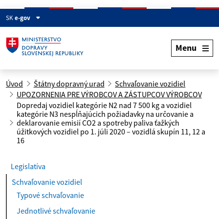
SK
e-gov
Menu
Úvod
Štátny dopravný urad
Schvaľovanie vozidiel
UPOZORNENIA PRE VÝROBCOV A ZÁSTUPCOV VÝROBCOV
Dopredaj vozidiel kategórie N2 nad 7 500 kg a vozidiel
kategórie N3 nespĺňajúcich požiadavky na určovanie a
deklarovanie emisií CO2 a spotreby paliva ťažkých
úžitkových vozidiel po 1. júli 2020 – vozidlá skupín 11, 12 a
16
Legislatíva
Schvaľovanie vozidiel
Typové schvaľovanie
Jednotlivé schvaľovanie