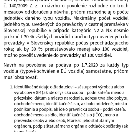
č. 140/2009 Z. z. o návrhu o povolenie rozhodne do troch
mesiacov od doručenia návrhu, pričom rozhodne aj o počte
jednotiek daného typu vozidla. Maximálny počet vozidiel
jedného typu uvedených do prevádzky v cestnej premávke v
Slovenskej republike v prípade kategórie N2 a N3 nesmie
prekročiť 30 % všetkých vozidiel daného typu uvedených do
prevádzky v Slovenskej republike počas predchádzajúceho
roka; ak by 30 % predstavovalo menej ako 100 vozidiel,
možno povoliť uvedenie do prevádzky až 100 vozidiel.
Návrh na povolenie sa podáva po 1.7.2020 za každý typ
vozidla (typové schválenie EÚ vozidla) samostatne, pričom
musí obsahovať:
identifikačné údaje o žiadateľovi – zástupcovi výrobcu alebo
výrobcovi v SR (ak ide o fyzickú osobu – podnikateľa: meno a
priezvisko, dátum a miesto narodenia, adresu trvalého pobytu,
obchodné meno, identifikačné číslo, ak bolo pridelené, miesto
podnikania a podpis; ak ide o právnickú osobu – podnikateľa:
obchodné meno a sídlo, identifikačné číslo (IČO), meno a
priezvisko osoby alebo osôb, ktoré sú jeho štatutárnym
orgánom, podpis štatutárneho orgánu a odtlačok pečiatky (ak
ju používa)),