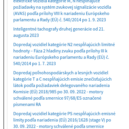
elektrické vozidlá kategórie M, N nespĺňajúce
požiadavky na systém zvukovej signalizácie vozidla
(AVAS) podľa prílohy VIII k nariadeniu Európskeho
parlamentu a Rady (EÚ) č. 540/2014 po 1. 9. 2023
Inteligentné tachografy druhej generácie od 21.
augusta 2023
Dopredaj vozidiel kategórie N2 nespĺňajúcich limitné
hodnoty – Fáza 2 hladiny zvuku podľa prílohy III k
nariadeniu Európskeho parlamentu a Rady (EÚ) č.
540/2014 po 1. 7. 2023
Dopredaj poľnohospodárskych a lesných vozidiel
kategórie T a C nespĺňajúcich emisie znečisťujúcich
látok podľa požiadaviek delegovaného nariadenia
Komisie (EÚ) 2018/985 po 30. 09. 2022 - motory
schválené podľa smernice 97/68/ES označené
písmenami RA
Dopredaj vozidiel kategórie PS nespĺňajúcich emisné
limity podľa nariadenia (EÚ) 2016/1628 (stage V) po
30. 09. 2022 - motory schválené podľa smernice