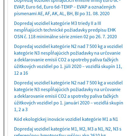
Dopredaj vozidiel spĺňajúcich emisné limity Euro 6c -
EVAP, Euro 6d, Euro 6d-TEMP – EVAP a označených
písmenami AE, AF, AK, AL, BH, BI po 31. 08. 2020
Dopredaj vozidiel kategórie M3 triedy II a III
nespĺňajúcich technické požiadavky predpisu EHK
OSN č. 118 minimálne série zmien 02 po 26. 7. 2020
Dopredaj vozidiel kategórie N2 nad 7 500 kg a vozidiel
kategórie N3 nespĺňajúcich požiadavky na určovanie
a deklarovanie emisií CO2 a spotreby paliva ťažkých
úžitkových vozidiel po 1. júli 2020 – vozidlá skupín 11,
12 a 16
Dopredaj vozidiel kategórie N2 nad 7 500 kg a vozidiel
kategórie N3 nespĺňajúcich požiadavky na určovanie
a deklarovanie emisií CO2 a spotreby paliva ťažkých
úžitkových vozidiel po 1. januári 2020 – vozidlá skupín
1, 2 a 3
Kód ekologickej inovácie vozidiel kategórie M1 a N1
Dopredaj vozidiel kategórie M1, M2, M3 a N1, N2, N3 s
referenčnou hmotnosťou vyššou ako 2610 kg