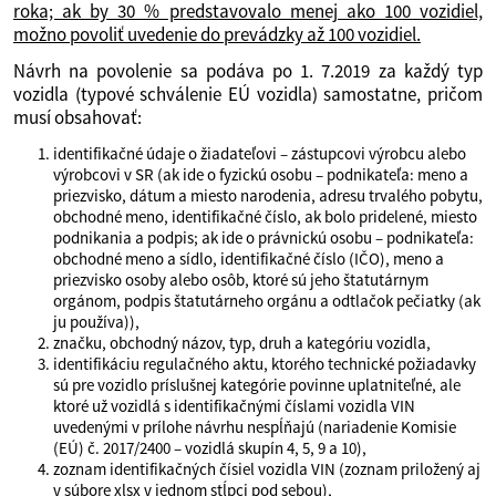
roka; ak by 30 % predstavovalo menej ako 100 vozidiel,
možno povoliť uvedenie do prevádzky až 100 vozidiel.
Návrh na povolenie sa podáva po 1. 7.2019 za každý typ
vozidla (typové schválenie EÚ vozidla) samostatne, pričom
musí obsahovať:
identifikačné údaje o žiadateľovi – zástupcovi výrobcu alebo
výrobcovi v SR (ak ide o fyzickú osobu – podnikateľa: meno a
priezvisko, dátum a miesto narodenia, adresu trvalého pobytu,
obchodné meno, identifikačné číslo, ak bolo pridelené, miesto
podnikania a podpis; ak ide o právnickú osobu – podnikateľa:
obchodné meno a sídlo, identifikačné číslo (IČO), meno a
priezvisko osoby alebo osôb, ktoré sú jeho štatutárnym
orgánom, podpis štatutárneho orgánu a odtlačok pečiatky (ak
ju používa)),
značku, obchodný názov, typ, druh a kategóriu vozidla,
identifikáciu regulačného aktu, ktorého technické požiadavky
sú pre vozidlo príslušnej kategórie povinne uplatniteľné, ale
ktoré už vozidlá s identifikačnými číslami vozidla VIN
uvedenými v prílohe návrhu nespĺňajú (nariadenie Komisie
(EÚ) č. 2017/2400 – vozidlá skupín 4, 5, 9 a 10),
zoznam identifikačných čísiel vozidla VIN (zoznam priložený aj
v súbore xlsx v jednom stĺpci pod sebou),