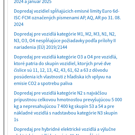
2024 a január 2025
Dopredaj vozidiel spĺňajúcich emisné limity Euro 6d-
ISC-FCM označených písmenami AP, AQ, AR po 31. 08.
2024
Dopredaj pre vozidlá kategórie M1, M2, M3, N1, N2,
N3, O3, O4 nespĺňajúce požiadavky podľa prílohy II
nariadenia (EÚ) 2019/2144
Dopredaj pre vozidlá kategórie O3 a O4 pre vozidlá,
ktoré patria do skupín vozidiel, ktorých prvé dve
číslice sú 11, 12, 13, 42, 43, 61, 62 a 63 z dôvodu
posúdenia ich vlastnosti z hľadiska ich vplyvu na
emisie CO2 a spotrebu paliva
Dopredaj pre vozidlá kategórie N2 s najväčšou
prípustnou celkovou hmotnosťou prevyšujúcou 5 000
kg a nepresahujúcou 7 400 kg skupín 53 a 54 a pre
nákladné vozidlá s nadstavbou kategórie N3 skupín
1s
Dopredaj pre hybridné elektrické vozidlá a výlučne