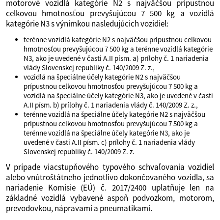
motorové vozidlá kategórie N2 s najväčšou prípustnou
celkovou hmotnosťou prevyšujúcou 7 500 kg a vozidlá
kategórie N3 s výnimkou nasledujúcich vozidiel:
terénne vozidlá kategórie N2 s najväčšou prípustnou celkovou
hmotnosťou prevyšujúcou 7 500 kg a terénne vozidlá kategórie
N3, ako je uvedené v časti A.II písm. a) prílohy č. 1 nariadenia
vlády Slovenskej republiky č. 140/2009 Z. z.,
vozidlá na špeciálne účely kategórie N2 s najväčšou
prípustnou celkovou hmotnosťou prevyšujúcou 7 500 kg a
vozidlá na špeciálne účely kategórie N3, ako je uvedené v časti
A.II písm. b) prílohy č. 1 nariadenia vlády č. 140/2009 Z. z.,
terénne vozidlá na špeciálne účely kategórie N2 s najväčšou
prípustnou celkovou hmotnosťou prevyšujúcou 7 500 kg a
terénne vozidlá na špeciálne účely kategórie N3, ako je
uvedené v časti A.II písm. c) prílohy č. 1 nariadenia vlády
Slovenskej republiky č. 140/2009 Z. z.
V prípade viacstupňového typového schvaľovania vozidiel
alebo vnútroštátneho jednotlivo dokončovaného vozidla, sa
nariadenie Komisie (EÚ) č. 2017/2400 uplatňuje len na
základné vozidlá vybavené aspoň podvozkom, motorom,
prevodovkou, nápravami a pneumatikami.