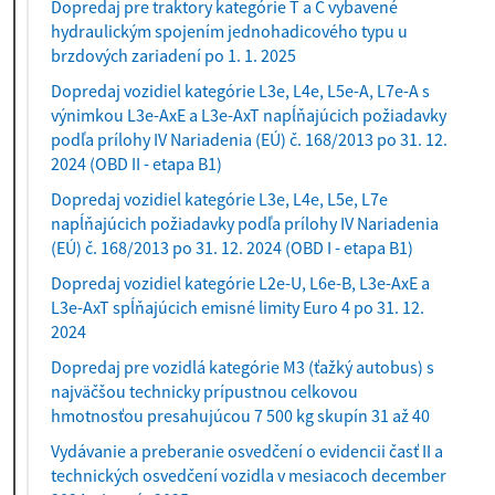
Dopredaj pre traktory kategórie T a C vybavené
hydraulickým spojením jednohadicového typu u
brzdových zariadení po 1. 1. 2025
Dopredaj vozidiel kategórie L3e, L4e, L5e-A, L7e-A s
výnimkou L3e-AxE a L3e-AxT napĺňajúcich požiadavky
podľa prílohy IV Nariadenia (EÚ) č. 168/2013 po 31. 12.
2024 (OBD II - etapa B1)
Dopredaj vozidiel kategórie L3e, L4e, L5e, L7e
napĺňajúcich požiadavky podľa prílohy IV Nariadenia
(EÚ) č. 168/2013 po 31. 12. 2024 (OBD I - etapa B1)
Dopredaj vozidiel kategórie L2e-U, L6e-B, L3e-AxE a
L3e-AxT spĺňajúcich emisné limity Euro 4 po 31. 12.
2024
Dopredaj pre vozidlá kategórie M3 (ťažký autobus) s
najväčšou technicky prípustnou celkovou
hmotnosťou presahujúcou 7 500 kg skupín 31 až 40
Vydávanie a preberanie osvedčení o evidencii časť II a
technických osvedčení vozidla v mesiacoch december