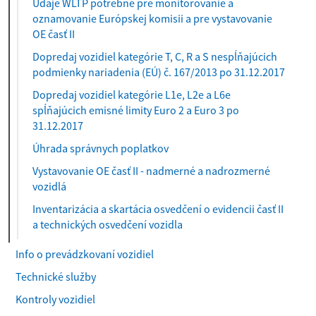
Údaje WLTP potrebné pre monitorovanie a
oznamovanie Európskej komisii a pre vystavovanie
OE časť II
Dopredaj vozidiel kategórie T, C, R a S nespĺňajúcich
podmienky nariadenia (EÚ) č. 167/2013 po 31.12.2017
Dopredaj vozidiel kategórie L1e, L2e a L6e
spĺňajúcich emisné limity Euro 2 a Euro 3 po
31.12.2017
Úhrada správnych poplatkov
Vystavovanie OE časť II - nadmerné a nadrozmerné
vozidlá
Inventarizácia a skartácia osvedčení o evidencii časť II
a technických osvedčení vozidla
Info o prevádzkovaní vozidiel
Technické služby
Kontroly vozidiel