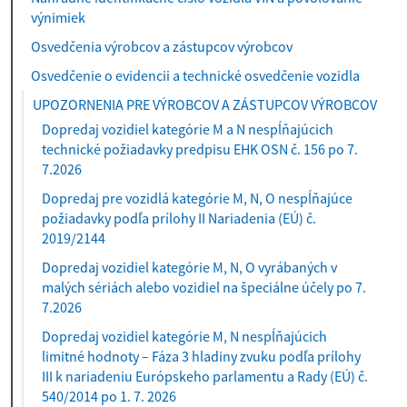
výnimiek
Osvedčenia výrobcov a zástupcov výrobcov
Osvedčenie o evidencii a technické osvedčenie vozidla
UPOZORNENIA PRE VÝROBCOV A ZÁSTUPCOV VÝROBCOV
Dopredaj vozidiel kategórie M a N nespĺňajúcich
technické požiadavky predpisu EHK OSN č. 156 po 7.
7.2026
Dopredaj pre vozidlá kategórie M, N, O nespĺňajúce
požiadavky podľa prílohy II Nariadenia (EÚ) č.
2019/2144
Dopredaj vozidiel kategórie M, N, O vyrábaných v
malých sériách alebo vozidiel na špeciálne účely po 7.
7.2026
Dopredaj vozidiel kategórie M, N nespĺňajúcich
limitné hodnoty – Fáza 3 hladiny zvuku podľa prílohy
III k nariadeniu Európskeho parlamentu a Rady (EÚ) č.
540/2014 po 1. 7. 2026