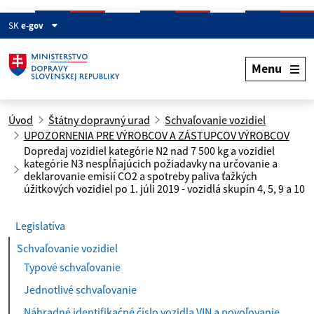
SK
e-gov
Menu
Úvod
Štátny dopravný urad
Schvaľovanie vozidiel
UPOZORNENIA PRE VÝROBCOV A ZÁSTUPCOV VÝROBCOV
Dopredaj vozidiel kategórie N2 nad 7 500 kg a vozidiel
kategórie N3 nespĺňajúcich požiadavky na určovanie a
deklarovanie emisií CO2 a spotreby paliva ťažkých
úžitkových vozidiel po 1. júli 2019 - vozidlá skupín 4, 5, 9 a 10
Legislatíva
Schvaľovanie vozidiel
Typové schvaľovanie
Jednotlivé schvaľovanie
Náhradné identifikačné číslo vozidla VIN a povoľovanie