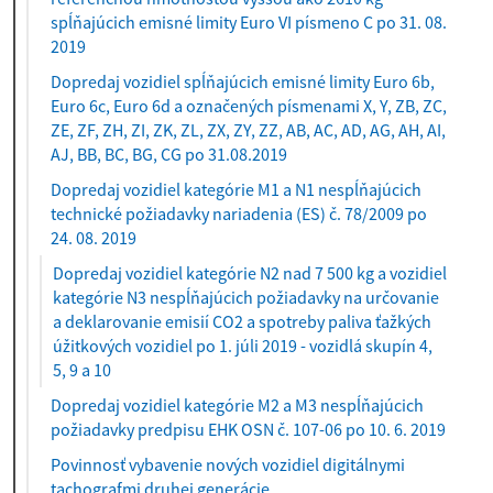
spĺňajúcich emisné limity Euro VI písmeno C po 31. 08.
2019
Dopredaj vozidiel spĺňajúcich emisné limity Euro 6b,
Euro 6c, Euro 6d a označených písmenami X, Y, ZB, ZC,
ZE, ZF, ZH, ZI, ZK, ZL, ZX, ZY, ZZ, AB, AC, AD, AG, AH, AI,
AJ, BB, BC, BG, CG po 31.08.2019
Dopredaj vozidiel kategórie M1 a N1 nespĺňajúcich
technické požiadavky nariadenia (ES) č. 78/2009 po
24. 08. 2019
Dopredaj vozidiel kategórie N2 nad 7 500 kg a vozidiel
kategórie N3 nespĺňajúcich požiadavky na určovanie
a deklarovanie emisií CO2 a spotreby paliva ťažkých
úžitkových vozidiel po 1. júli 2019 - vozidlá skupín 4,
(
5, 9 a 10
a
Dopredaj vozidiel kategórie M2 a M3 nespĺňajúcich
k
požiadavky predpisu EHK OSN č. 107-06 po 10. 6. 2019
t
Povinnosť vybavenie nových vozidiel digitálnymi
u
tachografmi druhej generácie
á