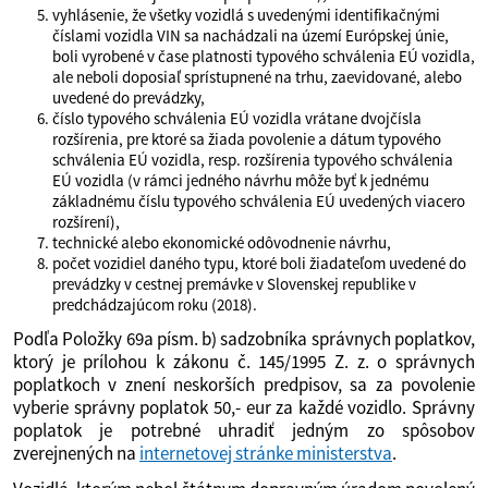
vyhlásenie, že všetky vozidlá s uvedenými identifikačnými
číslami vozidla VIN sa nachádzali na území Európskej únie,
boli vyrobené v čase platnosti typového schválenia EÚ vozidla,
ale neboli doposiaľ sprístupnené na trhu, zaevidované, alebo
uvedené do prevádzky,
číslo typového schválenia EÚ vozidla vrátane dvojčísla
rozšírenia, pre ktoré sa žiada povolenie a dátum typového
schválenia EÚ vozidla, resp. rozšírenia typového schválenia
EÚ vozidla (v rámci jedného návrhu môže byť k jednému
základnému číslu typového schválenia EÚ uvedených viacero
rozšírení),
technické alebo ekonomické odôvodnenie návrhu,
počet vozidiel daného typu, ktoré boli žiadateľom uvedené do
prevádzky v cestnej premávke v Slovenskej republike v
predchádzajúcom roku (2018).
Podľa Položky 69a písm. b) sadzobníka správnych poplatkov,
ktorý je prílohou k zákonu č. 145/1995 Z. z. o správnych
poplatkoch v znení neskorších predpisov, sa za povolenie
vyberie správny poplatok 50,- eur za každé vozidlo. Správny
poplatok je potrebné uhradiť jedným zo spôsobov
zverejnených na
internetovej stránke ministerstva
.