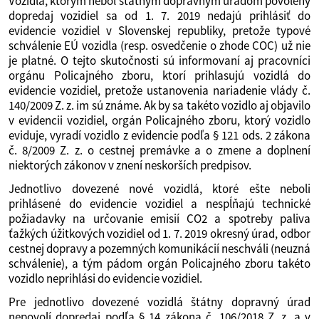
Vozidlá, ktorým nebol štátnym dopravným úradom povolený
dopredaj vozidiel sa od 1. 7. 2019 nedajú prihlásiť do
evidencie vozidiel v Slovenskej republiky, pretože typové
schválenie EÚ vozidla (resp. osvedčenie o zhode COC) už nie
je platné. O tejto skutočnosti sú informovaní aj pracovníci
orgánu Policajného zboru, ktorí prihlasujú vozidlá do
evidencie vozidiel, pretože ustanovenia nariadenie vlády č.
140/2009 Z. z. im sú známe. Ak by sa takéto vozidlo aj objavilo
v evidencii vozidiel, orgán Policajného zboru, ktorý vozidlo
eviduje, vyradí vozidlo z evidencie podľa § 121 ods. 2 zákona
č. 8/2009 Z. z. o cestnej premávke a o zmene a doplnení
niektorých zákonov v znení neskorších predpisov.
Jednotlivo dovezené nové vozidlá, ktoré ešte neboli
prihlásené do evidencie vozidiel a nespĺňajú technické
požiadavky na určovanie emisií CO2 a spotreby paliva
ťažkých úžitkových vozidiel od 1. 7. 2019 okresný úrad, odbor
cestnej dopravy a pozemných komunikácií neschváli (neuzná
schválenie), a tým pádom orgán Policajného zboru takéto
vozidlo neprihlási do evidencie vozidiel.
Pre jednotlivo dovezené vozidlá štátny dopravný úrad
nepovolí dopredaj podľa § 14 zákona č. 106/2018 Z. z. a v