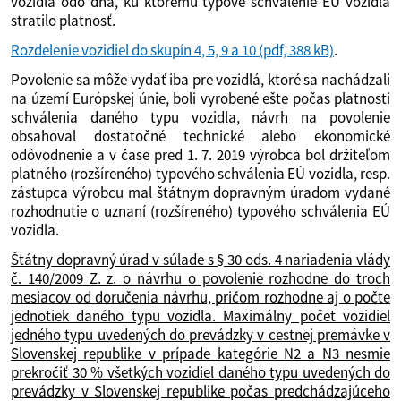
vozidlá odo dňa, ku ktorému typové schválenie EÚ vozidla
stratilo platnosť.
Rozdelenie vozidiel do skupín 4, 5, 9 a 10
(pdf, 388 kB)
.
Povolenie sa môže vydať iba pre vozidlá, ktoré sa nachádzali
na území Európskej únie, boli vyrobené ešte počas platnosti
schválenia daného typu vozidla, návrh na povolenie
obsahoval dostatočné technické alebo ekonomické
odôvodnenie a v čase pred 1. 7. 2019 výrobca bol držiteľom
platného (rozšíreného) typového schválenia EÚ vozidla, resp.
zástupca výrobcu mal štátnym dopravným úradom vydané
rozhodnutie o uznaní (rozšíreného) typového schválenia EÚ
vozidla.
Štátny dopravný úrad v súlade s § 30 ods. 4 nariadenia vlády
č. 140/2009 Z. z. o návrhu o povolenie rozhodne do troch
mesiacov od doručenia návrhu, pričom rozhodne aj o počte
jednotiek daného typu vozidla. Maximálny počet vozidiel
jedného typu uvedených do prevádzky v cestnej premávke v
Slovenskej republike v prípade kategórie N2 a N3 nesmie
prekročiť 30 % všetkých vozidiel daného typu uvedených do
prevádzky v Slovenskej republike počas predchádzajúceho