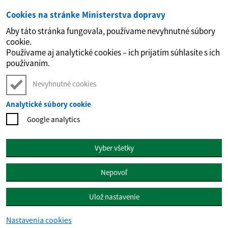
Cookies na stránke Ministerstva dopravy
Preskočiť na hlavný obsah
Aby táto stránka fungovala, používame nevyhnutné súbory
cookie.
Používame aj analytické cookies – ich prijatím súhlasíte s ich
používaním.
Nevyhnutné cookies
Analytické súbory cookie
Google analytics
Vyber všetky
Nepovoľ
Ulož nastavenie
Nastavenia cookies