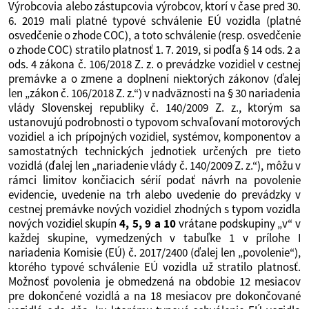
Výrobcovia alebo zástupcovia výrobcov, ktorí v čase pred 30.
6. 2019 mali platné typové schválenie EÚ vozidla (platné
osvedčenie o zhode COC), a toto schválenie (resp. osvedčenie
o zhode COC) stratilo platnosť 1. 7. 2019, si podľa § 14 ods. 2 a
ods. 4 zákona č. 106/2018 Z. z. o prevádzke vozidiel v cestnej
premávke a o zmene a doplnení niektorých zákonov (ďalej
len „zákon č. 106/2018 Z. z.“) v nadväznosti na § 30 nariadenia
vlády Slovenskej republiky č. 140/2009 Z. z., ktorým sa
ustanovujú podrobnosti o typovom schvaľovaní motorových
vozidiel a ich prípojných vozidiel, systémov, komponentov a
samostatných technických jednotiek určených pre tieto
vozidlá (ďalej len „nariadenie vlády č. 140/2009 Z. z.“), môžu v
rámci limitov končiacich sérií podať návrh na povolenie
evidencie, uvedenie na trh alebo uvedenie do prevádzky v
cestnej premávke nových vozidiel zhodných s typom vozidla
nových vozidiel skupín
4, 5, 9 a 10
vrátane podskupiny „v“ v
každej skupine, vymedzených v tabuľke 1 v prílohe I
nariadenia Komisie (EÚ) č. 2017/2400 (ďalej len „povolenie“),
ktorého typové schválenie EÚ vozidla už stratilo platnosť.
Možnosť povolenia je obmedzená na obdobie 12 mesiacov
pre dokončené vozidlá a na 18 mesiacov pre dokončované