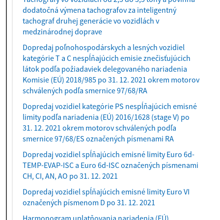
dodatočná výmena tachografov za inteligentný
tachograf druhej generácie vo vozidlách v
medzinárodnej doprave
Dopredaj poľnohospodárskych a lesných vozidiel
kategórie T a C nespĺňajúcich emisie znečisťujúcich
látok podľa požiadaviek delegovaného nariadenia
Komisie (EÚ) 2018/985 po 31. 12. 2021 okrem motorov
schválených podľa smernice 97/68/RA
Dopredaj vozidiel kategórie PS nespĺňajúcich emisné
limity podľa nariadenia (EÚ) 2016/1628 (stage V) po
31. 12. 2021 okrem motorov schválených podľa
smernice 97/68/ES označených písmenami RA
Dopredaj vozidiel spĺňajúcich emisné limity Euro 6d-
TEMP-EVAP-ISC a Euro 6d-ISC označených písmenami
CH, CI, AN, AO po 31. 12. 2021
Dopredaj vozidiel spĺňajúcich emisné limity Euro VI
označených písmenom D po 31. 12. 2021
Harmonogram uplatňovania nariadenia (EÚ)