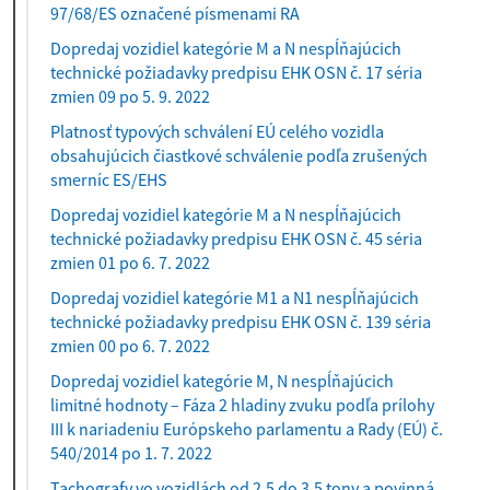
97/68/ES označené písmenami RA
Dopredaj vozidiel kategórie M a N nespĺňajúcich
technické požiadavky predpisu EHK OSN č. 17 séria
zmien 09 po 5. 9. 2022
Platnosť typových schválení EÚ celého vozidla
obsahujúcich čiastkové schválenie podľa zrušených
smerníc ES/EHS
Dopredaj vozidiel kategórie M a N nespĺňajúcich
technické požiadavky predpisu EHK OSN č. 45 séria
zmien 01 po 6. 7. 2022
Dopredaj vozidiel kategórie M1 a N1 nespĺňajúcich
technické požiadavky predpisu EHK OSN č. 139 séria
zmien 00 po 6. 7. 2022
Dopredaj vozidiel kategórie M, N nespĺňajúcich
limitné hodnoty – Fáza 2 hladiny zvuku podľa prílohy
III k nariadeniu Európskeho parlamentu a Rady (EÚ) č.
540/2014 po 1. 7. 2022
Tachografy vo vozidlách od 2,5 do 3,5 tony a povinná