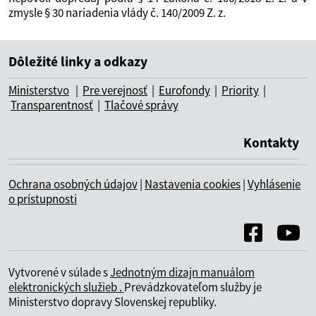
zmysle § 30 nariadenia vlády č. 140/2009 Z. z.
Dôležité linky a odkazy
Ministerstvo
|
Pre verejnosť
|
Eurofondy
|
Priority
|
Transparentnosť
|
Tlačové správy
Kontakty
Ochrana osobných údajov
|
Nastavenia cookies
|
Vyhlásenie
o prístupnosti
Vytvorené v súlade s
Jednotným dizajn manuálom
elektronických služieb .
Prevádzkovateľom služby je
Ministerstvo dopravy Slovenskej republiky.