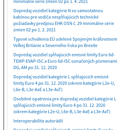
minimálne série zmien 02 po 1. 4. 2021
Dopredaj vozidiel kategórie N so samostatnou
kabínou pre vodiča nespĺňajúcich technické
požiadavky predpisu EHK OSN č. 29 minimálne série
zmien 02 po 1. 2. 2021
Typové schválenia EÚ udelené Spojeným kráľovstvom
Veľkej Británie a Severného Írska po Brexite
Dopredaj vozidiel spĺňajúcich emisné limity Euro 6d-
TEMP-EVAP-ISC a Euro 6d-ISC označených písmenami
DG, AM po 31. 12. 2020
Dopredaj vozidiel kategórie L spĺňajúcich emisné
limity Euro 4 po 31. 12. 2020 (okrem kategórie L2e-U,
L6e-B, L3e-AxE a L3e-AxT)
Osobitné opatrenia pre dopredaj vozidiel kategórie L
spĺňajúcich emisné limity Euro 4 po 31. 12. 2020
(okrem kategórie L2e-U, L6e-B, L3e-AxE a L3e-AxT)
Interoperabilita autorádií