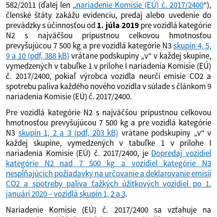
582/2011 (ďalej len „
nariadenie Komisie (EÚ) č. 2017/2400
“),
členské štáty zakážu evidenciu, predaj alebo uvedenie do
prevádzky s účinnosťou od
1. júla 2019
pre vozidlá kategórie
N2 s najväčšou prípustnou celkovou hmotnosťou
prevyšujúcou 7 500 kg a pre vozidlá kategórie N3
skupín 4, 5,
9 a 10
(pdf, 388 kB)
vrátane podskupiny „v“ v každej skupine,
vymedzených v tabuľke 1 v prílohe I nariadenia Komisie (EÚ)
č. 2017/2400, pokiaľ výrobca vozidla neurčí emisie CO2 a
spotrebu paliva každého nového vozidla v súlade s článkom 9
nariadenia Komisie (EÚ) č. 2017/2400.
Pre vozidlá kategórie N2 s najväčšou prípustnou celkovou
hmotnosťou prevyšujúcou 7 500 kg a pre vozidlá kategórie
N3
skupín 1, 2 a 3
(pdf, 203 kB)
vrátane podskupiny „v“ v
každej skupine, vymedzených v tabuľke 1 v prílohe I
nariadenia Komisie (EÚ) č. 2017/2400, je
Dopredaj vozidiel
kategórie N2 nad 7 500 kg a vozidiel kategórie N3
nespĺňajúcich požiadavky na určovanie a deklarovanie emisií
CO2 a spotreby paliva ťažkých úžitkových vozidiel po 1.
januári 2020 – vozidlá skupín 1, 2 a 3
.
Nariadenie Komisie (EÚ) č. 2017/2400 sa vzťahuje na