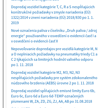
l
Dopredaj vozidiel kategórie T, C, R a S nespĺňajúcich
n
konštrukčné požiadavky v zmysle nariadenia (EÚ)
e
1322/2014 v znení nariadenia (EÚ) 2018/830 po 1. 1.
)
2019
Nové označenia paliva v číselníku „Druh paliva / zdroj
energie“ používaného v osvedčení o evidencii časť I a
v osvedčení o evidencii časť II
Nepovoľovanie dopredajov pre vozidlá kategórie M, N
a O neplniacich požiadavky na pneumatiky triedy C1 a
C 2 týkajúcich sa limitných hodnôt valivého odporu
po 1. 11. 2018
Dopredaj vozidiel kategórie M2, M3, N2, N3
nespĺňajúcich požiadavky pre systém zdokonaleného
núdzového brzdenia (AEBS) úrovne 2 po 1. 11. 2018
Dopredaj vozidiel spĺňajúcich emisné limity Euro 6b,
Euro 6c, Euro 6d a Euro 6d-TEMP označených
písmenami W, ZA, ZD, ZG, ZJ, AA, AB po 31.08.2018